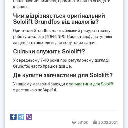
поплавковий вимикач, промивати бак та оглядати
клапан.
Чим відрізняється оригінальний
Sololift Grundfos від аналогів?
Оригінали Grundfos мають більший ресурс і тихішу
роботу, аналоги (KOER, NPO, Rudes тощо) доступніші
за ціною та підходять для побутових задач.
Скільки служить Sololift?
У середньому 7–10 років при регулярному догляді.
Grundfos часто працює довше.
Де купити запчастини для Sololift?
У нашому магазині завжди є
запчастини для Sololift
з доставкою по Україні.
58150
20.02.2021