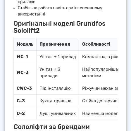
приладів
Стабільна робота навіть при інтенсивному
використанні
Оригінальні моделі Grundfos
Sololift2
Модель
Призначення
Особливості
WC-1
Унітаз + 1 прилад
Компактна, з ріжучим
Унітаз + 3
Найпопулярніша модел
WC-3
прилади
механізм
CWC-3
Під інсталяцію
Ріжучий механізм, пр
C-3
Кухня, пральна
Стійка до гарячих сток
D-2
Душ, умивальник
Найменша модель, під
Сололіфти за брендами