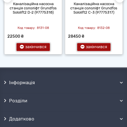
Каналізаційна насосна
Каналізаційна насосна
станція сололіфт Grundfos
станція сололіфт Grundfos
Sololift2 D-2 (97775318)
Sololift2 C-3 (97775317)
8131-08
8132-08
22500 ₴
28450 ₴
закінчився
закінчився
Інформація
Розділи
Додатково