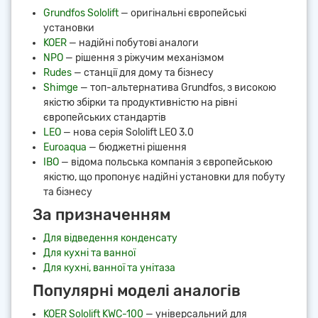
Grundfos Sololift
— оригінальні європейські
установки
KOER
— надійні побутові аналоги
NPO
— рішення з ріжучим механізмом
Rudes
— станції для дому та бізнесу
Shimge
— топ-альтернатива Grundfos, з високою
якістю збірки та продуктивністю на рівні
європейських стандартів
LEO
— нова серія Sololift LEO 3.0
Euroaqua
— бюджетні рішення
IBO
— відома польська компанія з європейською
якістю, що пропонує надійні установки для побуту
та бізнесу
За призначенням
Для відведення конденсату
Для кухні та ванної
Для кухні, ванної та унітаза
Популярні моделі аналогів
KOER Sololift KWC-100
— універсальний для