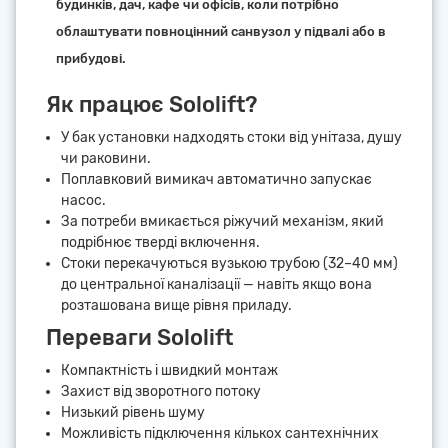
будинків, дач, кафе чи офісів, коли потрібно
облаштувати повноцінний санвузол у підвалі або в
прибудові.
Як працює Sololift?
У бак установки надходять стоки від унітаза, душу
чи раковини.
Поплавковий вимикач автоматично запускає
насос.
За потреби вмикається ріжучий механізм, який
подрібнює тверді включення.
Стоки перекачуються вузькою трубою (32–40 мм)
до центральної каналізації — навіть якщо вона
розташована вище рівня приладу.
Переваги Sololift
Компактність і швидкий монтаж
Захист від зворотного потоку
Низький рівень шуму
Можливість підключення кількох сантехнічних