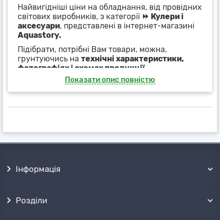
Найвигідніші ціни на обладнання, від провідних
світових виробників, з категорії
⏩ Кулери і
аксесуари
, представлені в інтернет-магазині
Aquastory.
Підібрати, потрібні Вам товари, можна,
грунтуючись на
технічні характеристики,
фотографіях і схемах продукції
,
представлених в картках товарів або фільтрах,
Показати опис повністю
на сторінці категорії
⏩ Кулери і аксесуари
.
Наші менеджери, із задоволенням, нададуть
повний супровід покупки і допомогу при
підборі обладнання
, по телефону або будь-
яким іншим, зручним для Вас способом.
Отримати товари можна поштовими
службами
✈ в будь-якій точці України, або
безкоштовно забрати самовивозом
з
Інформація
декількох точок продажів в ➦ Харкові.
Розділи