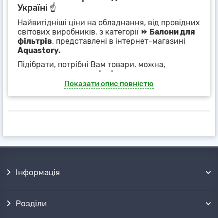
Україні ☝
Найвигідніші ціни на обладнання, від провідних
світових виробників, з категорії
⏩ Балони для
фільтрів
, представлені в інтернет-магазині
Aquastory.
Підібрати, потрібні Вам товари, можна,
грунтуючись на
технічні характеристики,
фотографіях і схемах продукції
,
Показати опис повністю
представлених в картках товарів або фільтрах,
на сторінці категорії
⏩ Балони для фільтрів
.
Наші менеджери, із задоволенням, нададуть
повний супровід покупки і допомогу при
підборі обладнання
, по телефону або будь-
яким іншим, зручним для Вас способом.
Отримати товари можна поштовими
службами
✈ в будь-якій точці України, або
Інформація
безкоштовно забрати самовивозом
з
декількох точок продажів в ➦ Харкові.
Розділи