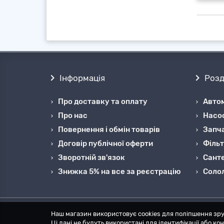
Мага
пром
збір
утил
Інформація
Розд
Про доставку та оплату
Автом
Про нас
Насо
Повернення і обмін товарів
Запча
Договір публічної оферти
Фільт
Зворотній зв'язок
Санте
Знижка 5% на все за реєстрацію
Cоло
Наш магазин використовує cookies для поліпшення зру
Ці дані не будуть використані для ідентифікації або к