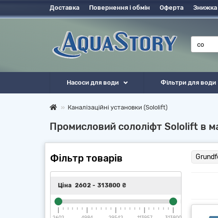
Доставка
Повернення і обмін
Оферта
Знижка
Насоси для води
Фільтри для води
Каналізаційні установки (Sololift)
Промисловий сололіфт Sololift в м
Фільтр товарів
Grundf
Ціна
2602
-
313800
₴
2602
4984
29542
113957
313800