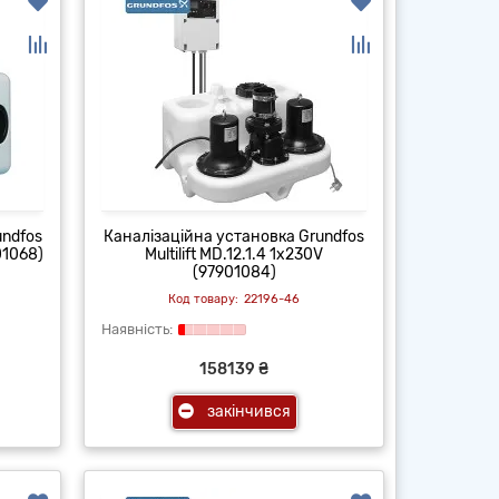
undfos
Каналізаційна установка Grundfos
01068)
Multilift MD.12.1.4 1x230V
(97901084)
22196-46
158139 ₴
закінчився