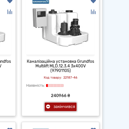
undfos
Каналізаційна установка Grundfos
V
Multilift MLD.12.3.4 3x400V
(97901105)
22187-46
240966 ₴
закінчився