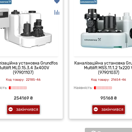
ізаційна установка Grundfos
Каналізаційна установка Gr
ultilift MLD.15.3.4 3x400V
Multilift MSS.11.1.2 1x220 
(97901107)
(97901037)
22185-46
21654-46
254169 ₴
95168 ₴
закінчився
закінчився