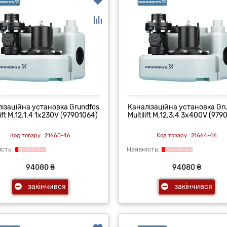
ізаційна установка Grundfos
Каналізаційна установка Gr
lift M.12.1.4 1x230V (97901064)
Multilift M.12.3.4 3x400V (979
21660-46
21664-46
94080 ₴
94080 ₴
закінчився
закінчився