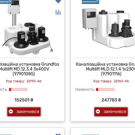
ізаційна установка Grundfos
Каналізаційна установка Gr
Multilift MD.12.3.4 3x400V
Multilift MLD.12.1.4 1x230
(97901085)
(97901116)
22195-46
22160-46
152501 ₴
247783 ₴
закінчився
закінчився