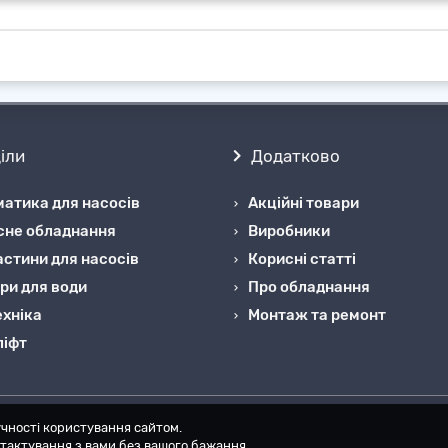
зин Aquastory пропонує
придбати за вигідною ціною ка
ислових об'єктів, приватних домоволодінь, кафе, рестора
 і відкачування стічних вод, які надходять, нижче рівня ос
ізовані самопливом.
іли
Додатково
атика для насосів
Акційні товари
сне обладнання
Виробники
стини для насосів
Корисні статті
ри для води
Про обладнання
хніка
Монтаж та ремонт
ліфт
чності користування сайтом.
онтактування з вами без вашого бажання.