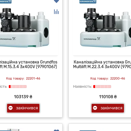
ізаційна установка Grundfos
Каналізаційна установка Gr
lift M.15.3.4 3x400V (97901067)
Multilift M.22.3.4 3x400V (979
22201-46
22200-46
103139 ₴
110108 ₴
закінчився
закінчився