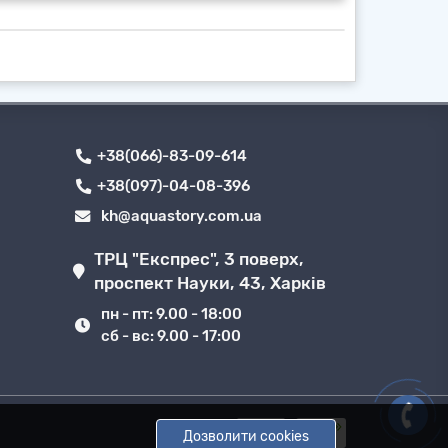
налізаційні станції сололіфт
для
нів та інших випадків, де необхідний
новної каналізації, і не можуть бути
+38(066)-83-09-614
+38(097)-04-08-396
kh@aquastory.com.ua
ТРЦ "Експрес", 3 поверх,
проспект Науки, 43, Харків
пн - пт: 9.00 - 18:00
сб - вс: 9.00 - 17:00
Дозволити cookies