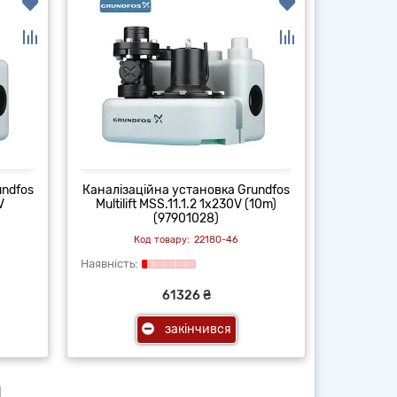
undfos
Каналізаційна установка Grundfos
V
Multilift MSS.11.1.2 1x230V (10m)
(97901028)
22180-46
61326 ₴
закінчився