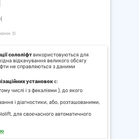
>|
рінок: 3)
нції сололіфт
використовуються для
хідна відкачування великого обсягу
ліфти не справляються з даними
ізаційних установок
є:
му числі і з фекаліями ), до якого
вання і діагностики, або, розташованими,
lolift, для своєчасного автоматичного
ібних;
тю
у насосів під великими навантаженнями