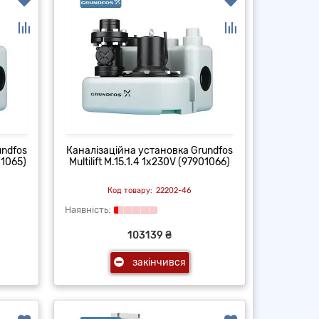
undfos
Каналізаційна установка Grundfos
01065)
Multilift M.15.1.4 1x230V (97901066)
22202-46
103139 ₴
закінчився