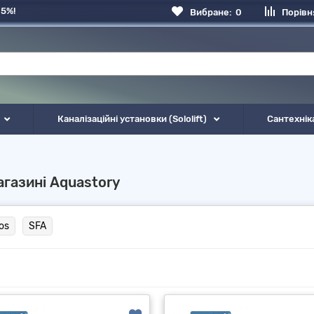
 5%!
Вибране:
0
Порівн
Каналізаційні установки (Sololift)
Сантехнік
агазині Aquastory
os
SFA