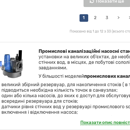
Показати ще
1
2
3
>
Показано від 1 до 12 з 33 (всього сто
Промислові каналізаційні насосні ста
установки на великих об'єктах, де необ
стічних вод, в місцях, де побутові соло
завданнями.
У більшості моделей
промислових канал
великий збірний резервуар, для накопичення стоків ( в то
підводиться необхідна кількість точок в санвузлах;
один або кілька насосів, до яких є доступ для обслугову
всередині резервуара для стоків;
датчики рівня стічних вод у резервуарі промислового so
включення і відключення насоса;
ріжучі ножі для переробки великих фракцій до більш др
Показати опис повніс
різні датчики і реле, які забезпечують безпечну робот
або при виникненні не штатних ситуацій;