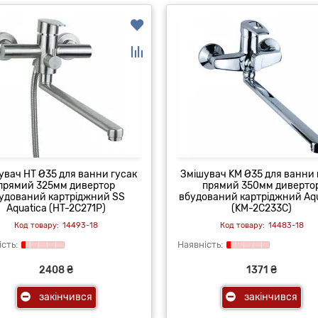
увач HT Ø35 для ванни гусак
Змішувач KM Ø35 для ванни 
прямий 325мм дивертор
прямий 350мм диверто
удований картріджний SS
вбудований картріджний Aqu
Aquatica (HT-2C271P)
(KM-2C233C)
14493-18
14483-18
2408 ₴
1371 ₴
закінчився
закінчився