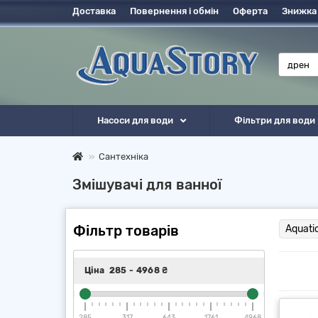
Доставка
Повернення і обмін
Оферта
Знижка
Насоси для води
Фільтри для води
Сантехніка
Змішувачі для ванної
Фільтр товарів
Aquati
Ціна
285
-
4968
₴
285
317
643
1761
4968