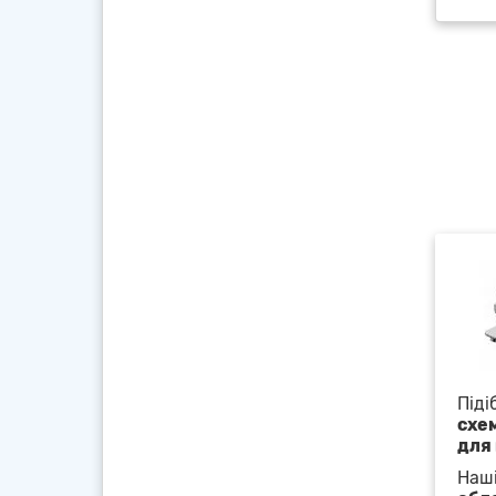
Піді
схе
для 
Наші