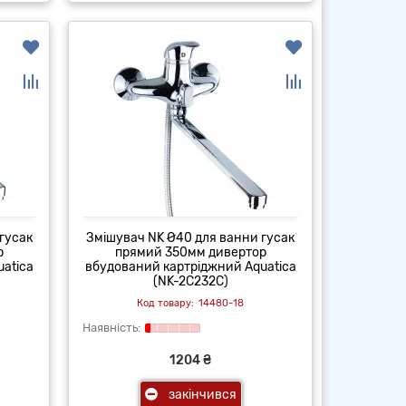
гусак
Змішувач NK Ø40 для ванни гусак
р
прямий 350мм дивертор
atica
вбудований картріджний Aquatica
(NK-2C232C)
14480-18
1204 ₴
закінчився