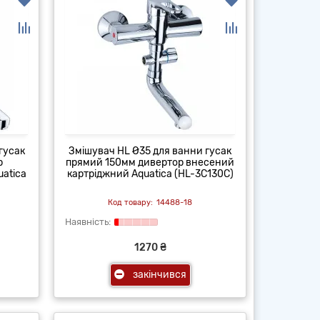
гусак
Змішувач HL Ø35 для ванни гусак
р
прямий 150мм дивертор внесений
atica
картріджний Aquatica (HL-3C130C)
14488-18
1270 ₴
закінчився