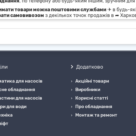
аднання
, по телефону або будь-яким іншим, зручним для
имати товари можна поштовими службами
✈ в будь-які
рати самовивозом
з декількох точок продажів в ➦ Харков
іли
Додатково
атика для насосів
Акційні товари
сне обладнання
Виробники
стини для насосів
Корисні статті
ри для води
Про обладнання
хніка
Монтаж та ремонт
ліфт