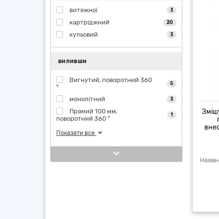
витяжної
3
картріджний
20
кульовий
3
виливши
Вигнутий, поворотний 360
5
°
монолітний
3
Прямий 100 мм,
Зміш
1
поворотний 360 °
вне
Показати все