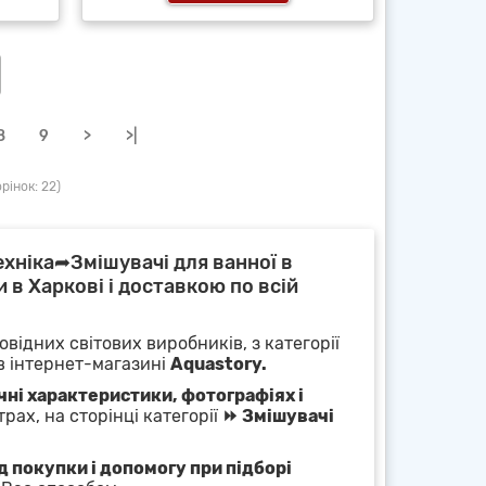
8
9
>
>|
рінок: 22)
ехніка➦Змішувачі для ванної в
и в Харкові і доставкою по всій
овідних світових виробників, з категорії
 в інтернет-магазині
Aquastory.
чні характеристики, фотографіях і
рах, на сторінці категорії
⏩ Змішувачі
 покупки і допомогу при підборі