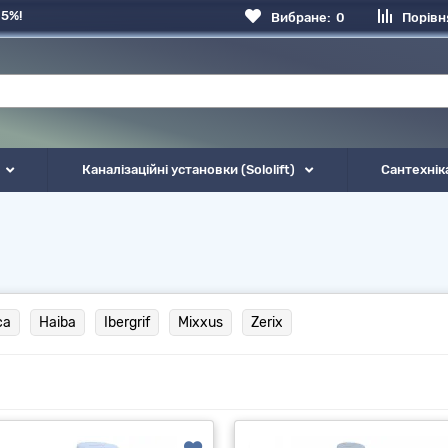
 5%!
Вибране:
0
Порівн
Каналізаційні установки (Sololift)
Сантехнік
ca
Haiba
Ibergrif
Mixxus
Zerix