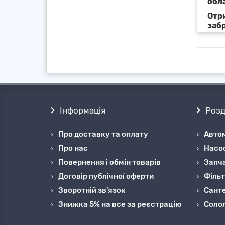
обл
Отр
заб
Інформація
Розд
Про доставку та оплату
Автом
Про нас
Насо
Повернення і обмін товарів
Запча
Договір публічної оферти
Фільт
Зворотній зв'язок
Санте
Знижка 5% на все за реєстрацію
Cоло