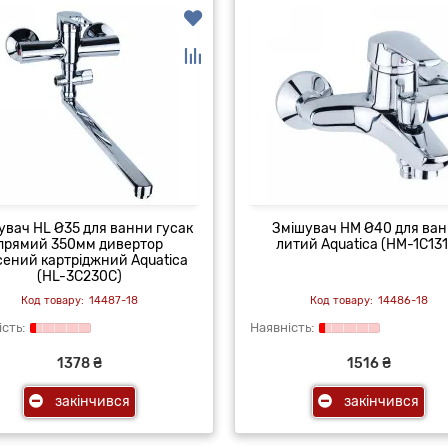
увач HL Ø35 для ванни гусак
Змішувач HM Ø40 для ва
прямий 350мм дивертор
литий Aquatica (HM-1C131
сений картріджний Aquatica
(HL-3C230C)
14487-18
14486-18
1378 ₴
1516 ₴
закінчився
закінчився