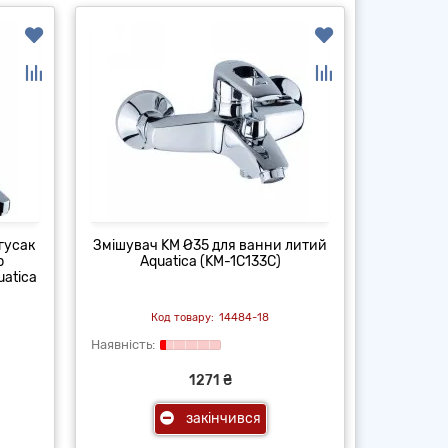
гусак
Змішувач KM Ø35 для ванни литий
р
Aquatica (KM-1C133C)
atica
14484-18
1271 ₴
закінчився