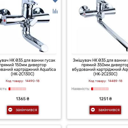
увач HK Ø35 для ванни гусак
Змішувач HK Ø35 для ванни 
прямий 150мм дивертор
прямий 350мм диверто
ований картріджний Aquatica
вбудований картріджний Aqu
(HK-2C130C)
(HK-2C230C)
14490-18
14489-18
1365 ₴
1251 ₴
закінчився
закінчився