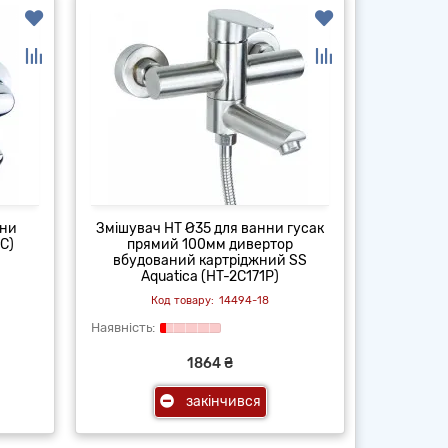
нни
Змішувач HT Ø35 для ванни гусак
C)
прямий 100мм дивертор
вбудований картріджний SS
Aquatica (HT-2C171P)
14494-18
1864 ₴
закінчився