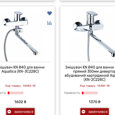
ішувач KN Ø40 для ванни
Змішувач KN Ø40 для ванни 
Aquatica (KN-3C228C)
прямий 350мм диверто
вбудований картріджний Aqu
(KN-2C228C)
14482-18
14481-18
1602 ₴
1370 ₴
закінчився
закінчився