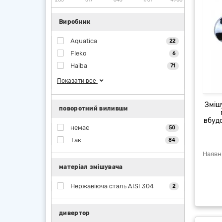
Виробник
Aquatica
22
Fleko
6
Haiba
71
Показати все
Зміш
поворотний виливши
вбуд
немає
50
Так
84
матеріал змішувача
Нержавіюча сталь AISI 304
2
дивертор