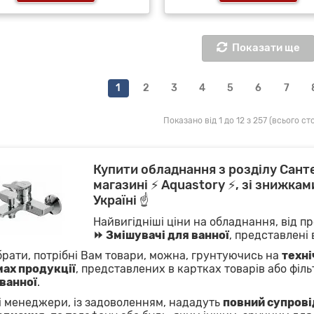
Показати ще
1
2
3
4
5
6
7
Показано від 1 до 12 з 257 (всього сто
Купити обладнання з розділу Сант
магазині ⚡ Aquastory ⚡, зі знижкам
Україні ☝
Найвигідніші ціни на обладнання, від пр
⏩ Змішувачі для ванної
, представлені
брати, потрібні Вам товари, можна, грунтуючись на
техні
мах продукції
, представлених в картках товарів або фільт
ванної
.
 менеджери, із задоволенням, нададуть
повний супровід