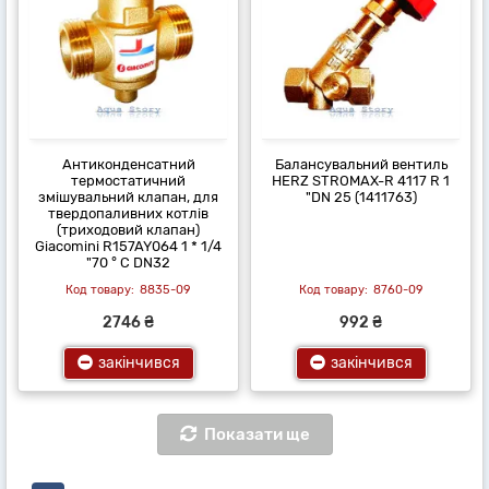
Антиконденсатний
Балансувальний вентиль
термостатичний
HERZ STROMAX-R 4117 R 1
змішувальний клапан, для
"DN 25 (1411763)
твердопаливних котлів
(триходовий клапан)
Giacomini R157AY064 1 * 1/4
"70 ° C DN32
8835-09
8760-09
2746 ₴
992 ₴
закінчився
закінчився
Показати ще