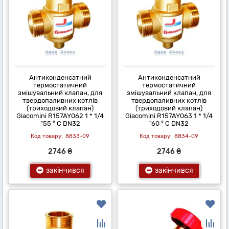
Антиконденсатний
Антиконденсатний
термостатичний
термостатичний
змішувальний клапан, для
змішувальний клапан, для
твердопаливних котлів
твердопаливних котлів
(триходовий клапан)
(триходовий клапан)
Giacomini R157AY062 1 * 1/4
Giacomini R157AY063 1 * 1/4
"55 ° C DN32
"60 ° C DN32
8833-09
8834-09
2746 ₴
2746 ₴
закінчився
закінчився