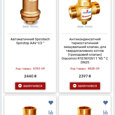
Автоматичний Spirotech
Антиконденсатний
Spirotop AAV 1/2 "
термостатичний
змішувальний клапан, для
твердопаливних котлів
(триходовий клапан)
Giacomini R157AY051 1 "45 ° C
DN25
8783-09
8828-09
2440 ₴
2397 ₴
закінчився
закінчився