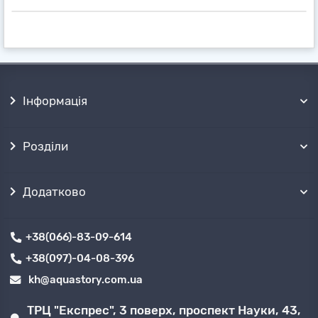
підборі обладнання
, по телефону або будь-
яким іншим, зручним для Вас способом.
Отримати товари можна поштовими
службами
✈ в будь-якій точці України, або
безкоштовно забрати самовивозом
з
декількох точок продажів в ➦ Харкові.
Інформація
Розділи
Додатково
+38(066)-83-09-614
+38(097)-04-08-396
kh@aquastory.com.ua
ТРЦ "Експрес", 3 поверх, проспект Науки, 43,