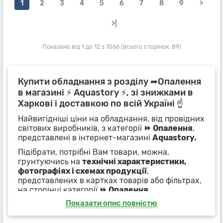
1
2
3
4
5
6
7
8
9
>
>|
Показано від 1 до 12 з 1066 (всього сторінок: 89)
Купити обладнання з розділу ➦Опалення
в магазині ⚡ Aquastory ⚡, зі знижками в
Харкові і доставкою по всій Україні ☝
Найвигідніші ціни на обладнання, від провідних
світових виробників, з категорії
⏩ Опалення
,
представлені в інтернет-магазині
Aquastory.
Підібрати, потрібні Вам товари, можна,
грунтуючись на
технічні характеристики,
фотографіях і схемах продукції
,
представлених в картках товарів або фільтрах,
на сторінці категорії
⏩ Опалення
.
Показати опис повністю
Наші менеджери, із задоволенням, нададуть
повний супровід покупки і допомогу при