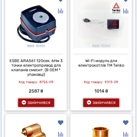
ESBE ARA561 120сек. 6Нм 3
Wi-Fi модуль для
точки електропривод для
електрокотлів ТМ Tenko
клапанів смесит. (В OEM *
упаковці)
8756-09
9313-09
2587 ₴
1014 ₴
закінчився
закінчився