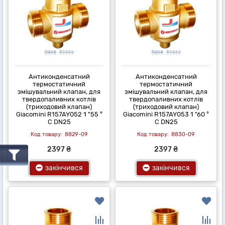
Антиконденсатний
Антиконденсатний
термостатичний
термостатичний
змішувальний клапан, для
змішувальний клапан, для
твердопаливних котлів
твердопаливних котлів
(триходовий клапан)
(триходовий клапан)
Giacomini R157AY052 1 "55 °
Giacomini R157AY053 1 "60 °
C DN25
C DN25
8829-09
8830-09
2397 ₴
2397 ₴
закінчився
закінчився