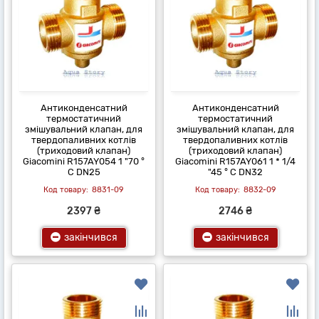
Антиконденсатний
Антиконденсатний
термостатичний
термостатичний
змішувальний клапан, для
змішувальний клапан, для
твердопаливних котлів
твердопаливних котлів
(триходовий клапан)
(триходовий клапан)
Giacomini R157AY054 1 "70 °
Giacomini R157AY061 1 * 1/4
C DN25
"45 ° C DN32
8831-09
8832-09
2397 ₴
2746 ₴
закінчився
закінчився