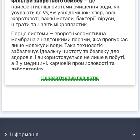
Фільтри зворотного осмосу
— це
найефективніші системи очищення води, які
усувають до 99,8% усіх домішок: хлор, солі
жорсткості, важкі метали, бактерії, віруси,
нітрати та навіть мікропластик.
Серце системи — зворотньоосмотична
мембрана з надтонкими порами, яка пропускає
лише молекули води. Така технологія
забезпечує ідеальну чистоту та безпеку для
здоров’я, і використовується не лише в побуті,
а й у медицині, харчовій промисловості та
лабораторіях.
Показати опис повністю
Переваги зворотного осмосу:
Чиста питна вода без кип’ятіння та
домішок
Зникнення неприємного запаху та
присмаку
Моделі з насосом, мінералізатором, УФ-
лампою
Підходять для жорсткої та технічно
складної води
Інформація
Простота обслуговування та довгий