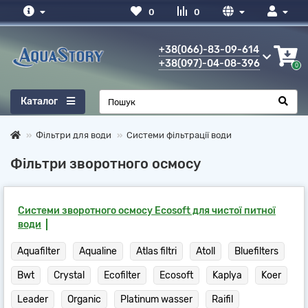
0
0
+38(066)-83-09-614
+38(097)-04-08-396
0
0
Каталог
Фільтри для води
Системи фільтрації води
Фільтри зворотного осмосу
Системи зворотного осмосу Ecosoft для чистої питної
води
Aquafilter
Aqualine
Atlas filtri
Atoll
Bluefilters
Bwt
Crystal
Ecofilter
Ecosoft
Kaplya
Koer
Leader
Organic
Platinum wasser
Raifil