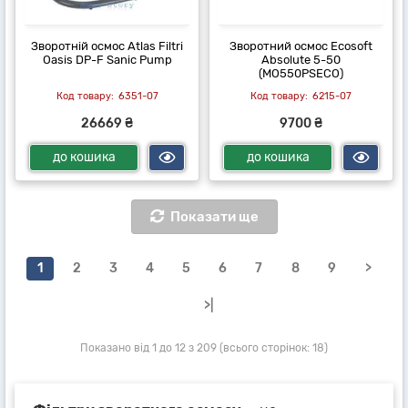
Зворотній осмос Atlas Filtri
Зворотний осмос Ecosoft
Oasis DP-F Sanic Pump
Absolute 5-50
(MO550PSECO)
6351-07
6215-07
26669 ₴
9700 ₴
до кошика
до кошика
Показати ще
1
2
3
4
5
6
7
8
9
>
>|
Показано від 1 до 12 з 209 (всього сторінок: 18)