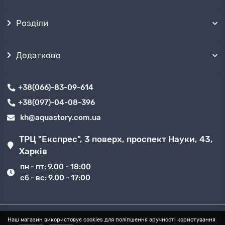
термін служби
У нашому інтернет-магазині представлені
Розділи
оригінальні системи очищення від відомих
брендів:
Ecosoft, Atoll, Aquafilter, Platinum
Wasser, Filter1
та інших. Наші спеціалісти
Додатково
допоможуть підібрати фільтр, що найкраще
відповідає якості вашої води.
Замовляйте фільтри зворотного осмосу з
+38(066)-83-09-614
доставкою по всій Україні та отримуйте чисту
воду щодня!
+38(097)-04-08-396
kh@aquastory.com.ua
ТРЦ "Експрес", 3 поверх, проспект Науки, 43,
Харків
пн - пт: 9.00 - 18:00
сб - вс: 9.00 - 17:00
Наш магазин використовує cookies для поліпшення зручності користування