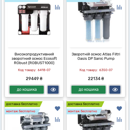
Високопродуктивний
Зворотній осмос Atlas Filtri
зворотний осмос Ecosoft
Oasis DP Sanic Pump
RObust (ROBUST1000)
6418-07
6350-07
29449 ₴
22134 ₴
до кошика
до кошика
доставка бесплатно
доставка бесплатно
монтаж бесплатно
монтаж бесплатно