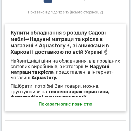
Показано від 1 до 12 з 15 (всього сторінок: 2)
Купити обладнання з розділу Садові
меблі➦Надувні матраци та крісла в
магазині ⚡ Aquastory ⚡, зі знижками в
Харкові і доставкою по всій Україні ☝
Найвигідніші ціни на обладнання, від провідних
світових виробників, з категорії
⏩ Надувні
матраци та крісла
, представлені в інтернет-
магазині
Aquastory.
Підібрати, потрібні Вам товари, можна,
грунтуючись на
технічні характеристики,
фотографіях і схемах продукції
,
представлених в картках товарів або фільтрах,
Показати опис повністю
на сторінці категорії
⏩ Надувні матраци та
крісла
.
Наші менеджери, із задоволенням, нададуть
повний супровід покупки і допомогу при