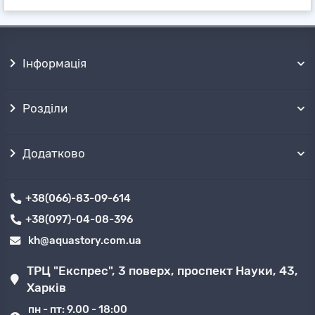
підборі обладнання
, по телефону або будь-
яким іншим, зручним для Вас способом.
Отримати товари можна поштовими
службами
✈ в будь-якій точці України, або
Інформація
безкоштовно забрати самовивозом
з
декількох точок продажів в ➦ Харкові.
Розділи
Додатково
+38(066)-83-09-614
+38(097)-04-08-396
kh@aquastory.com.ua
ТРЦ "Експрес", 3 поверх, проспект Науки, 43,
Харків
пн - пт: 9.00 - 18:00