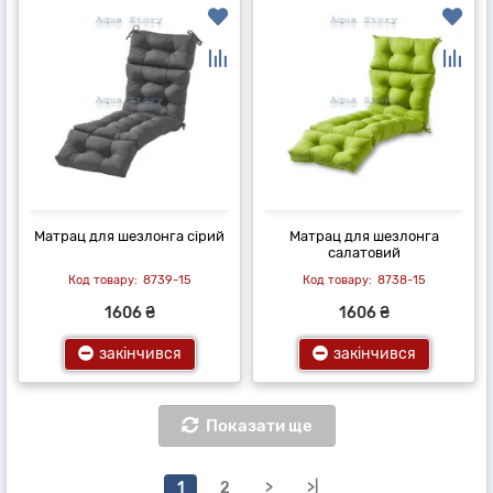
Матрац для шезлонга сірий
Матрац для шезлонга
салатовий
8739-15
8738-15
1606 ₴
1606 ₴
закінчився
закінчився
Показати ще
1
2
>
>|