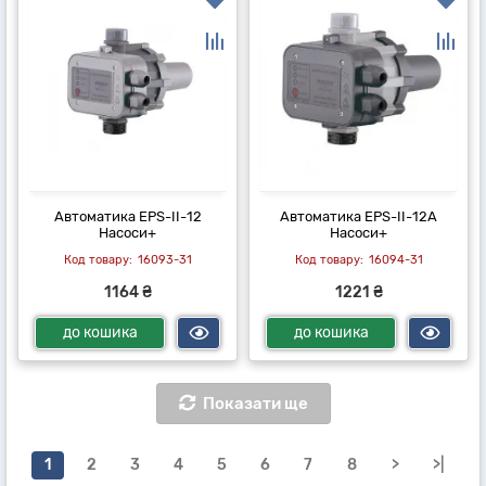
Автоматика EPS-II-12
Автоматика EPS-II-12A
Насоси+
Насоси+
16093-31
16094-31
1164 ₴
1221 ₴
до кошика
до кошика
Показати ще
1
2
3
4
5
6
7
8
>
>|