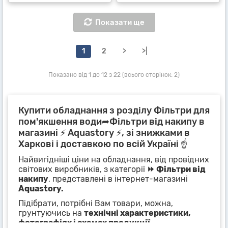
Показати ще
1
2
>
>|
Показано від 1 до 12 з 22 (всього сторінок: 2)
Купити обладнання з розділу Фільтри для
пом'якшення води➦Фільтри від накипу в
магазині ⚡ Aquastory ⚡, зі знижками в
Харкові і доставкою по всій Україні ☝
Найвигідніші ціни на обладнання, від провідних
світових виробників, з категорії
⏩ Фільтри від
накипу
, представлені в інтернет-магазині
Aquastory.
Підібрати, потрібні Вам товари, можна,
грунтуючись на
технічні характеристики,
фотографіях і схемах продукції
,