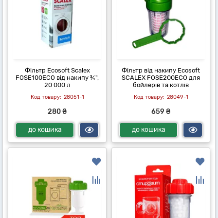
Фільтр Ecosoft Scalex
Фільтр від накипу Ecosoft
FOSE100ECO від накипу ¾",
SCALEX FOSE200ECO для
20 000 л
бойлерів та котлів
28051-1
28049-1
280 ₴
659 ₴
до кошика
до кошика