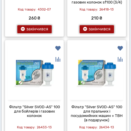
газових колонок sf100 (3/4)
4302-07
26418-13
260 ₴
210 ₴
закінчився
закінчився
Фільтр "Silver SVOD-AS" 100
Фільтр "Silver SVOD-AS" 100
для бойлерів і газових
для пральних і
колонок
посудомийних машин + ТВН
(в подарунок)
26433-13
26434-13