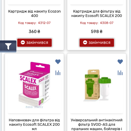
Картридж від накипу Ecozon
Картридж для фільтру від
400
накипу Ecosoft SCALEX 200
4312-07
4308-07
360 ₴
598 ₴
закінчився
закінчився
Наповнювач для фільтра від
Універсальний антінакіпний
накипу Ecosoft SCALEX 200
фільтр SVOD-AS для
мл
пральних машин, бойлерів і