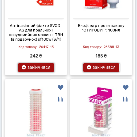
Антінакіпний фільтр SVOD-
Екофільтр проти накипу
AS для пральних і
"СТИРОВИТ", 100мл
посудомийних машин + ТВН
(в подарунок) sf100w (3/4)
26417-13
26588-13
242 ₴
185 ₴
закінчився
закінчився