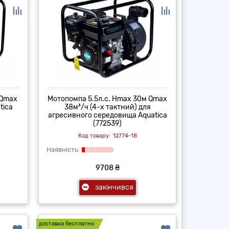
 Qmax
Мотопомпа 5.5л.с. Hmax 30м Qmax
tica
38м³/ч (4-х тактний) для
агресивного середовища Aquatica
(772539)
12774-18
9708 ₴
закінчився
доставка бесплатно