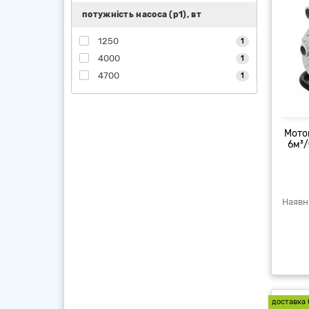
потужність насоса (р1), вт
1250
1
4000
1
4700
1
Мото
6м³/
доставка 