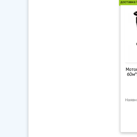
доставка 
Мото
60м³