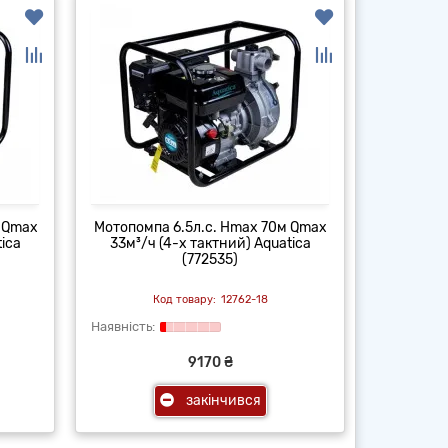
 Qmax
Мотопомпа 6.5л.с. Hmax 70м Qmax
tica
33м³/ч (4-х тактний) Aquatica
(772535)
12762-18
9170 ₴
закінчився