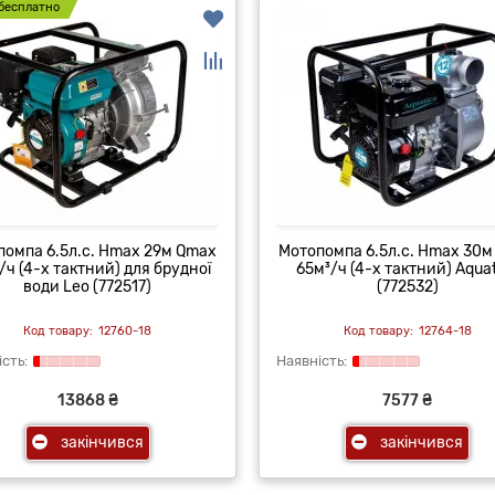
бесплатно
помпа 6.5л.с. Hmax 29м Qmax
Мотопомпа 6.5л.с. Hmax 30м
/ч (4-х тактний) для брудної
65м³/ч (4-х тактний) Aqua
води Leo (772517)
(772532)
12760-18
12764-18
13868 ₴
7577 ₴
закінчився
закінчився