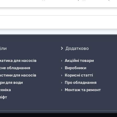
іли
Додатково
атика для насосів
Акційні товари
сне обладнання
Виробники
стини для насосів
Корисні статті
ри для води
Про обладнання
хніка
Монтаж та ремонт
ліфт