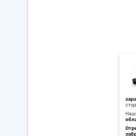
хара
стор
Наші
обл
Отр
заб