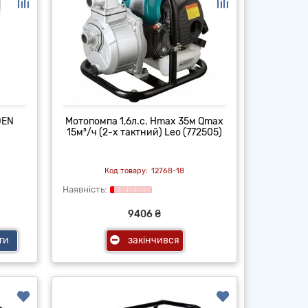
DEN
Мотопомпа 1,6л.с. Hmax 35м Qmax
15м³/ч (2-х тактний) Leo (772505)
12768-18
9406 ₴
ти
закінчився