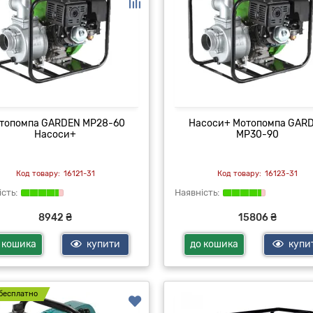
топомпа GARDEN MP28-60
Насоси+ Мотопомпа GAR
Насоси+
MP30-90
16121-31
16123-31
8942 ₴
15806 ₴
 кошика
купити
до кошика
купи
бесплатно