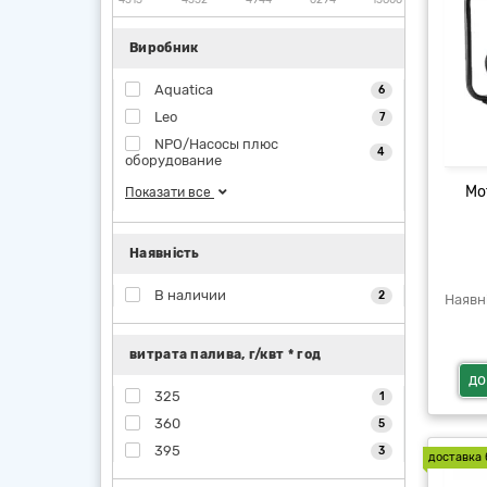
Виробник
Aquatica
6
Leo
7
NPO/Насосы плюс
4
оборудование
Мо
Показати все
Наявність
В наличии
2
витрата палива, г/квт * год
до
325
1
360
5
395
3
доставка 