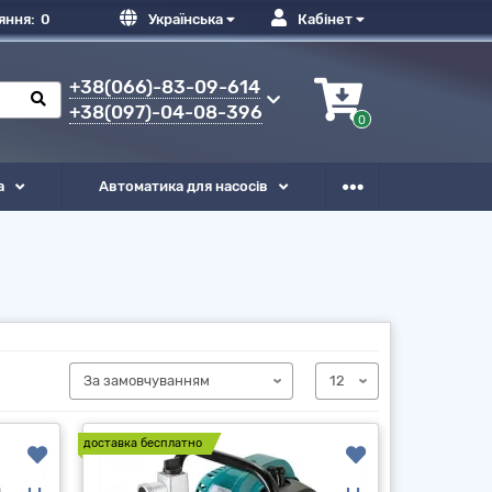
яння:
0
Українська
Кабінет
+38(066)-83-09-614
+38(097)-04-08-396
0
а
Автоматика для насосів
доставка бесплатно