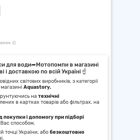
рінок: 2)
си для води➦Мотопомпи в магазині
і і доставкою по всій Україні ☝
овідних світових виробників, з категорії
т-магазині
Aquastory.
 грунтуючись на
технічні
лених в картках товарів або фільтрах, на
 покупки і допомогу при підборі
 Вас способом.
й точці України, або
безкоштовно
і.