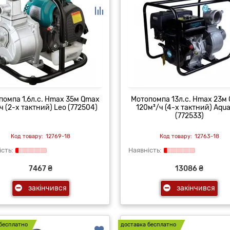
помпа 1,6л.с. Hmax 35м Qmax
Мотопомпа 13л.с. Hmax 23м
ч (2-х тактний) Leo (772504)
120м³/ч (4-х тактний) Aqua
(772533)
12769-18
12763-18
7467 ₴
13086 ₴
закінчився
закінчився
бесплатно
доставка бесплатно