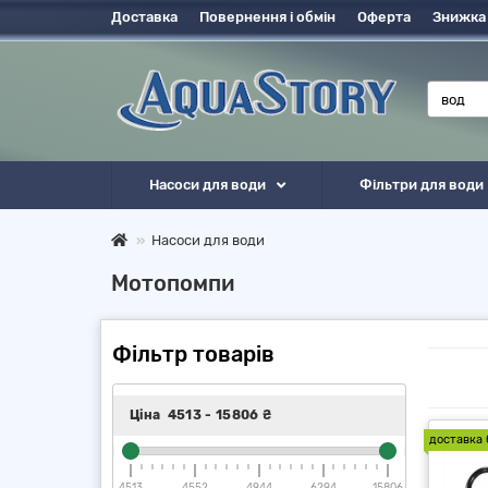
Доставка
Повернення і обмін
Оферта
Знижка
Насоси для води
Фільтри для води
Насоси для води
Мотопомпи
Фільтр товарів
Ціна
4513
-
15806
₴
доставка 
4513
4552
4944
6294
15806