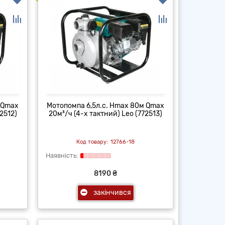
 Qmax
Мотопомпа 6,5л.с. Hmax 80м Qmax
2512)
20м³/ч (4-х тактний) Leo (772513)
12766-18
8190 ₴
закінчився