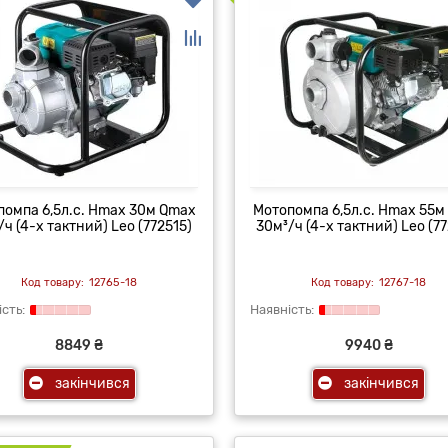
помпа 6,5л.с. Hmax 30м Qmax
Мотопомпа 6,5л.с. Hmax 55м
/ч (4-х тактний) Leo (772515)
30м³/ч (4-х тактний) Leo (77
12765-18
12767-18
8849 ₴
9940 ₴
закінчився
закінчився