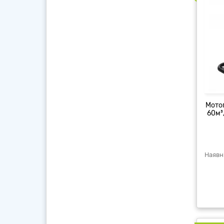
Мото
60м³