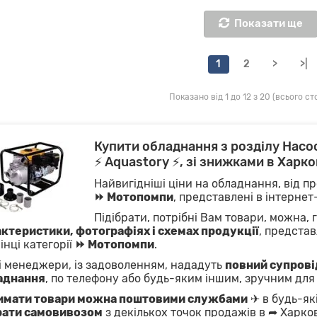
Показати ще
1
2
>
>|
Показано від 1 до 12 з 20 (всього сто
Купити обладнання з розділу Насо
⚡ Aquastory ⚡, зі знижками в Харков
Найвигідніші ціни на обладнання, від пр
⏩ Мотопомпи
, представлені в інтерне
Підібрати, потрібні Вам товари, можна,
ктеристики, фотографіях і схемах продукції
, представ
інці категорії
⏩ Мотопомпи
.
 менеджери, із задоволенням, нададуть
повний супровід
аднання
, по телефону або будь-яким іншим, зручним для
имати товари можна поштовими службами
✈ в будь-які
рати самовивозом
з декількох точок продажів в ➦ Харков