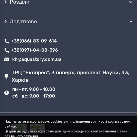
Розділи
встановлюється на поверхні землі поруч з
джерелом водопостачання, і через вхідний
патрубок до неї приєднуються 2 шланга. Один з
Додатково
них занурюють у воду, другий приєднують до
трубопроводу, що веде в приміщення, або
використовують безпосередньо для якісного
поливу.
+38(066)-83-09-614
Принцип роботи поверхневих водяних
+38(097)-04-08-396
агрегатів
базується на розрідженні тиску. На
kh@aquastory.com.ua
вході в даний насос формується перепад тиску,
який призводить до засмоктування рідини
всередину конструкції. Вакуум всередині
ТРЦ "Експрес", 3 поверх, проспект Науки, 43,
робочих камер забезпечує активне
Харків
всмоктування. Однак досягнення
максимального рівня потужності подачі води
пн - пт: 9.00 - 18:00
неможливо через постійної присутності
сб - вс: 9.00 - 17:00
невеликої кількості повітря всередині шлангів.
Дана характеристика обладнання не дозволяє
використовувати поверхневі водні насоси при
глибині джерела більше 8 метрів.
Наш магазин використовує cookies для поліпшення зручності користування
сайтом.
Водопостачання дачі зі свердловин з більшою
Ці дані не будуть використані для ідентифікації або контактування з вами
глибиною можливо тільки за допомогою
без вашого бажання.