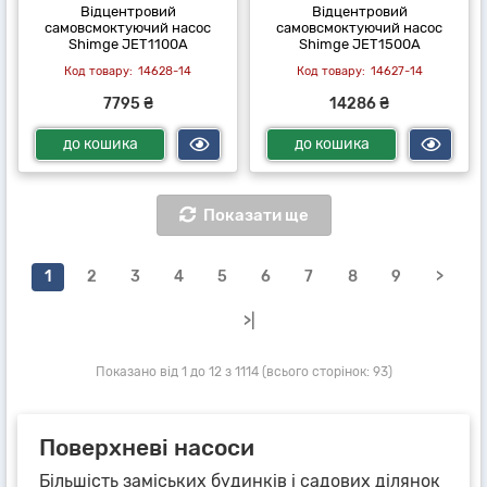
Відцентровий
Відцентровий
самовсмоктуючий насос
самовсмоктуючий насос
Shimge JET1100A
Shimge JET1500A
14628-14
14627-14
7795 ₴
14286 ₴
до кошика
до кошика
Показати ще
1
2
3
4
5
6
7
8
9
>
>|
Показано від 1 до 12 з 1114 (всього сторінок: 93)
Поверхневі насоси
Більшість заміських будинків і садових ділянок