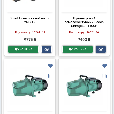
Sprut Поверхневий насос
Відцентровий
MRS-H5
самовсмоктуючий насос
Shimge JET100P
16244-31
14629-14
9775 ₴
7400 ₴
до кошика
до кошика