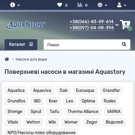
0
0
+38(066)-83-09-614
+38(097)-04-08-396
6
0
Каталог
Насоси для води
Поверхневі насоси в магазині Aquastory
Aquatica
Aquaviva
Dab
Euroaqua
Grandfar
Grundfos
IBO
Koer
Leo
Optima
Rudes
Shimge
Sprut
Taifu
Thermo Alliance
VARNA
Vitals
Wetron
Wilo
Womar
Zegor
Водолей
NPO/Насосы плюс оборудование