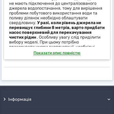
не мають підключення до централізованого
джерела водопостачання, тому для вирішення
проблеми побутового використання води та
поливу ділянок необхідно облаштувати
свердловину.
У разі, коли рівень джерела не
перевищує глибини 8 метрів, варто придбати
насос поверхневий для перекачування
чистих рідин
. Особливу увагу слід приділити
вибору моделі. При цьому потрібно
враховувати умови експлуатації, необхідні
показники потужності, продуктивність, час
Показати опис повністю
роботи і інші параметри.
Щоб
поверхневий насос для води
міг довгий
час функціонувати без поломок і збоїв,
необхідний грамотний введення в
експлуатацію і регулярне технічне
обслуговування.
Принцип роботи
Поверхневий
насос для свердловини
не
Інформація
повинен перебувати в рідкому середовищі, так
як його корпус легко пропускає вологу
всередину і виходить з ладу. Модель