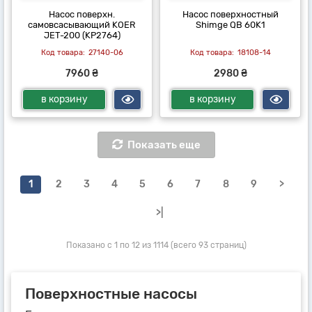
Насос поверхн.
Насос поверхностный
самовсасывающий KOER
Shimge QB 60K1
JET-200 (KP2764)
27140-06
18108-14
7960 ₴
2980 ₴
в корзину
в корзину
Показать еще
1
2
3
4
5
6
7
8
9
>
>|
Показано с 1 по 12 из 1114 (всего 93 страниц)
Поверхностные насосы