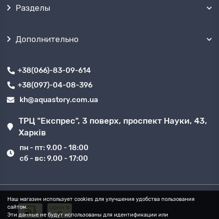
должен находиться в жидкой среде, так как
Разделы
его корпус легко пропускает влагу внутрь и
выходит из строя. Модель устанавливается на
поверхности земли рядом с источником
Дополнительно
водоснабжения, и через входной патрубок к
ней присоединяются 2 шланга. Один из них
погружают в воду, второй присоединяют к
трубопроводу, ведущему в помещение, или
+38(066)-83-09-614
используют непосредственно для
+38(097)-04-08-396
качественного полива.
kh@aquastory.com.ua
Принцип работы поверхностных водяных
агрегатов
базируется на разрежении
давления. На входе в данный насос
ТРЦ "Експрес", 3 поверх, проспект Науки, 43,
формируется перепад давления, который
Харків
приводит к засасыванию жидкости внутрь
конструкции. Вакуум внутри рабочих камер
пн - пт: 9.00 - 18:00
обеспечивает активное всасывание. Однако
сб - вс: 9.00 - 17:00
достижение максимального уровня мощности
подачи воды невозможно из-за постоянного
присутствия небольшого количества воздуха
внутри шлангов. Данная характеристика
Наш магазин использует cookies для улучшения удобства пользования
оборудования не позволяет использовать
сайтом.
поверхностные водяные насосы при глубине
Эти данные не будут использованы для идентификации или