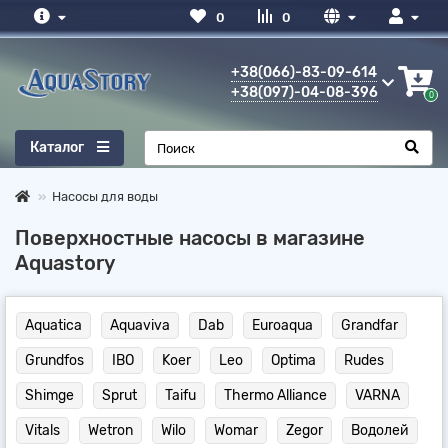
0
0
+38(066)-83-09-614
+38(097)-04-08-396
6
0
Каталог
Насосы для воды
Поверхностные насосы в магазине
Aquastory
Aquatica
Aquaviva
Dab
Euroaqua
Grandfar
Grundfos
IBO
Koer
Leo
Optima
Rudes
Shimge
Sprut
Taifu
Thermo Alliance
VARNA
Vitals
Wetron
Wilo
Womar
Zegor
Водолей