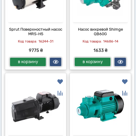
Sprut Поверхностный насос
Насос вихревой Shimge
MRS-H5
QB60G
16244-31
14686-14
9775 ₴
1633 ₴
в корзину
в корзину