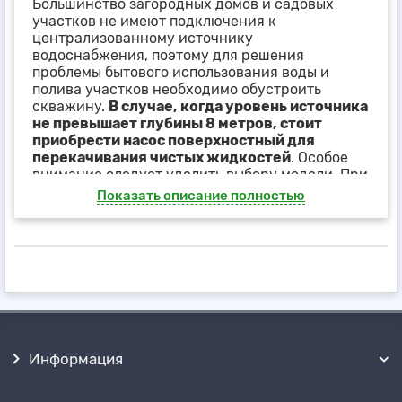
Большинство загородных домов и садовых
участков не имеют подключения к
централизованному источнику
водоснабжения, поэтому для решения
проблемы бытового использования воды и
полива участков необходимо обустроить
скважину.
В случае, когда уровень источника
не превышает глубины 8 метров, стоит
приобрести насос поверхностный для
перекачивания чистых жидкостей
. Особое
внимание следует уделить выбору модели. При
этом нужно учитывать условия эксплуатации,
Показать описание полностью
требуемые показатели мощности,
производительность, время работы и другие
параметры.
Чтобы
поверхностный насос для воды
мог
долгое время функционировать без поломок и
сбоев, необходим грамотный ввод в
эксплуатацию и регулярное техническое
обслуживание.
Информация
Принцип работы
Поверхностный
насос для скважины
не