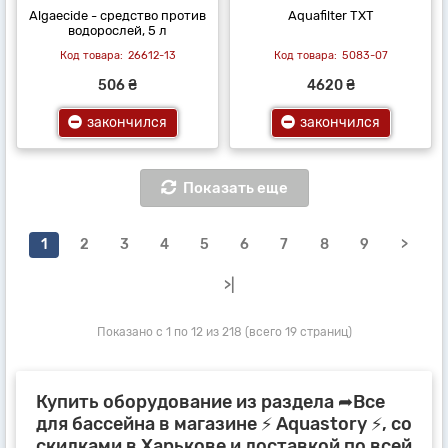
Algaecide - средство против
Aquafilter TXT
водорослей, 5 л
26612-13
5083-07
506 ₴
4620 ₴
закончился
закончился
Показать еще
1
2
3
4
5
6
7
8
9
>
>|
Показано с 1 по 12 из 218 (всего 19 страниц)
Купить оборудование из раздела ➦Все
для бассейна в магазине ⚡ Aquastory ⚡, со
скидками в Харькове и доставкой по всей