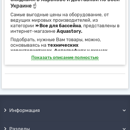
Украине ☝
Самые выгодные цены на оборудование, от
ведущих мировых производителей, из
категории
⏩Все для бассейна
, представлены в
интернет-магазине
Aquastory.
Подобрать, нужные Вам товары, можно,
основываясь на
технических
характеристиках, фотографиях и схемах
продукции
, представленных в карточках
Показать описание полностью
товаров или фильтрах, на странице категории
⏩Все для бассейна
.
Наши менеджеры, с удовольствием, окажут
полное сопровождение покупки и помощь
при подборе оборудования
, по телефону или
любым другим, удобным для Вас способом.
Получить товары можно почтовыми
службами
✈ в любой точке Украины, или
Информация
бесплатно забрать самовывозом
из
нескольких точек продаж в ➦Харькове.
Разделы