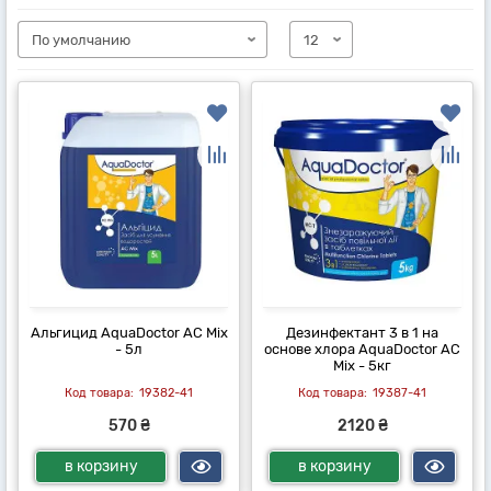
Альгицид AquaDoctor AC Mix
Дезинфектант 3 в 1 на
- 5л
основе хлора AquaDoctor AC
Mix - 5кг
19382-41
19387-41
570 ₴
2120 ₴
в корзину
в корзину