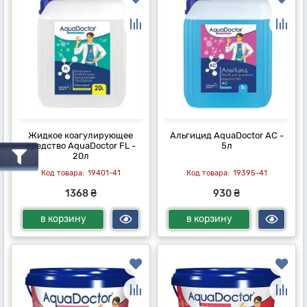
Жидкое коагулирующее
Альгицид AquaDoctor AC -
средство AquaDoctor FL -
5л
20л
19401-41
19395-41
1368 ₴
930 ₴
в корзину
в корзину