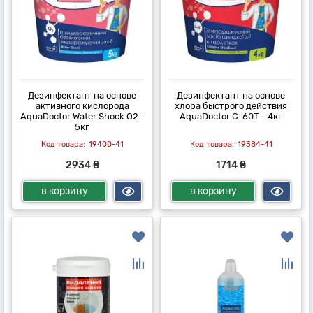
Дезинфектант на основе
Дезинфектант на основе
активного кислорода
хлора быстрого действия
AquaDoctor Water Shock О2 -
AquaDoctor C-60T - 4кг
5кг
19400-41
19384-41
2934 ₴
1714 ₴
в корзину
в корзину