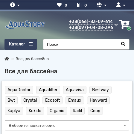
0
0
+38(066)-83-09-614
+38(097)-04-08-396
0
Каталог
Все для бассейна
Все для бассейна
AquaDoctor
Aquafilter
Aquaviva
Bestway
Bwt
Crystal
Ecosoft
Emaux
Hayward
Kaplya
Kokido
Organic
Raifil
Свод