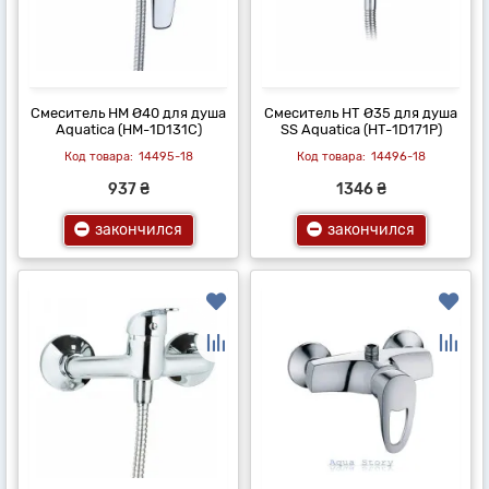
Смеситель HM Ø40 для душа
Смеситель HT Ø35 для душа
Aquatica (HM-1D131C)
SS Aquatica (HT-1D171P)
14495-18
14496-18
937 ₴
1346 ₴
закончился
закончился