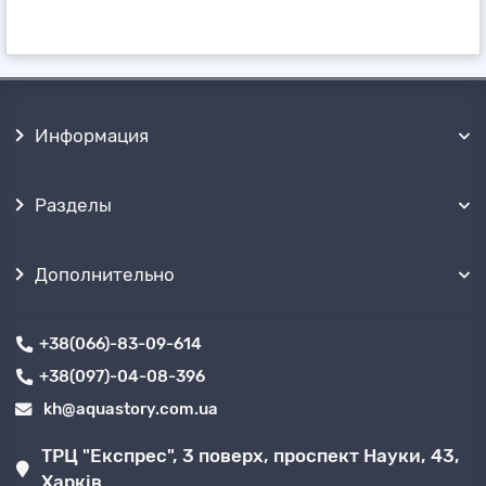
⏩Смесители для душевых кабин
.
Наши менеджеры, с удовольствием, окажут
полное сопровождение покупки и помощь
при подборе оборудования
, по телефону или
любым другим, удобным для Вас способом.
Информация
Получить товары можно почтовыми
службами
✈ в любой точке Украины, или
бесплатно забрать самовывозом
из
Разделы
нескольких точек продаж в ➦Харькове.
Дополнительно
+38(066)-83-09-614
+38(097)-04-08-396
kh@aquastory.com.ua
ТРЦ "Експрес", 3 поверх, проспект Науки, 43,
Харків