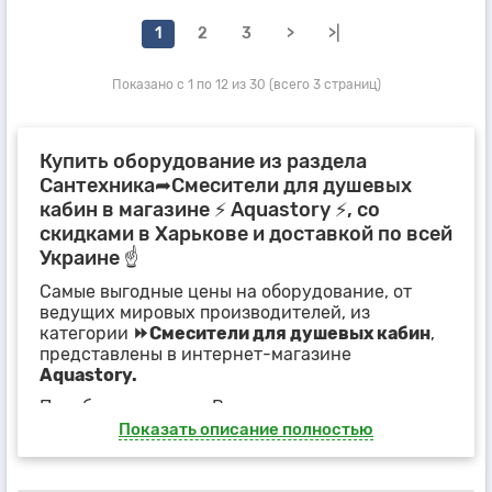
1
2
3
>
>|
Показано с 1 по 12 из 30 (всего 3 страниц)
Купить оборудование из раздела
Сантехника➦Смесители для душевых
кабин в магазине ⚡ Aquastory ⚡, со
скидками в Харькове и доставкой по всей
Украине ☝
Самые выгодные цены на оборудование, от
ведущих мировых производителей, из
категории
⏩Смесители для душевых кабин
,
представлены в интернет-магазине
Aquastory.
Подобрать, нужные Вам товары, можно,
основываясь на
технических
Показать описание полностью
характеристиках, фотографиях и схемах
продукции
, представленных в карточках
товаров или фильтрах, на странице категории