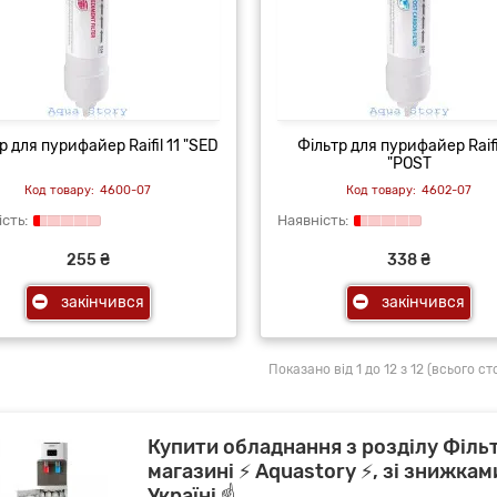
р для пурифайер Raifil 11 "SED
Фільтр для пурифайер Raifi
"POST
4600-07
4602-07
255 ₴
338 ₴
закінчився
закінчився
Показано від 1 до 12 з 12 (всього сто
Купити обладнання з розділу Філь
магазині ⚡ Aquastory ⚡, зі знижкам
Україні ☝