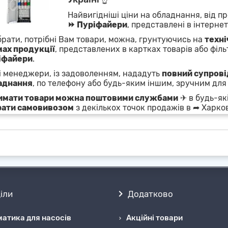
Найвигідніші ціни на обладнання, від пр
⏩ Пуріфайери
, представлені в інтерне
брати, потрібні Вам товари, можна, грунтуючись на
техні
мах продукції
, представлених в картках товарів або фільт
іфайери
.
 менеджери, із задоволенням, нададуть
повний супровід
аднання
, по телефону або будь-яким іншим, зручним для
имати товари можна поштовими службами
✈ в будь-які
рати самовивозом
з декількох точок продажів в ➦ Харков
іли
Додатково
атика для насосів
Акційні товари