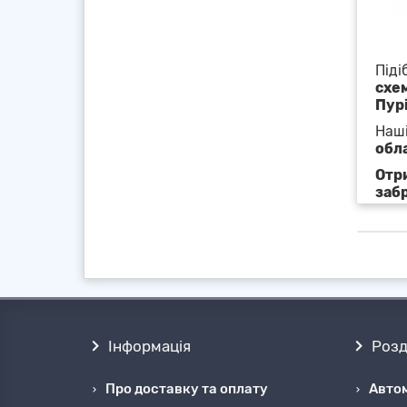
Піді
схе
Пур
Наші
обл
Отр
заб
Інформація
Розд
Про доставку та оплату
Автом