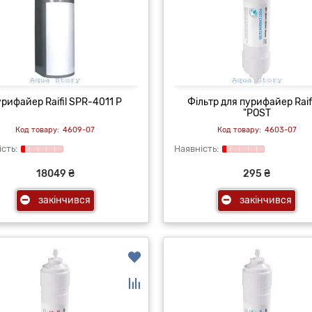
рифайер Raifil SPR-4011 P
Фільтр для пурифайер Raifi
"POST
4609-07
4603-07
18049 ₴
295 ₴
закінчився
закінчився