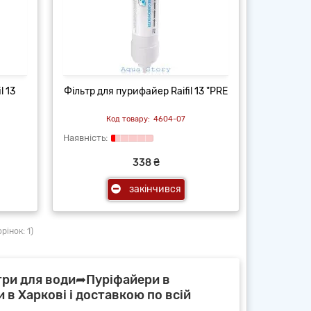
l 13
Фільтр для пурифайер Raifil 13 "PRE
4604-07
338 ₴
закінчився
рінок: 1)
три для води➦Пуріфайери в
и в Харкові і доставкою по всій