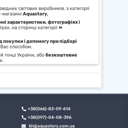
овідних світових виробників, з категорії
т-магазині
Aquastory.
чні характеристики, фотографіях і
рах, на сторінці категорії
⏩
 покупки і допомогу при підборі
 Вас способом.
й точці України, або
безкоштовно
і.
+38(066)-83-09-614
+38(097)-04-08-396
kh@aquastory.com.ua