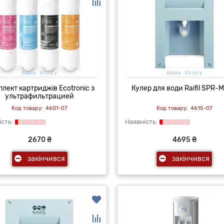
лект картриджів Ecotronic з
Кулер для води Raifil SPR-M
ультрафильтрацией
4601-07
4615-07
2670 ₴
4695 ₴
закінчився
закінчився