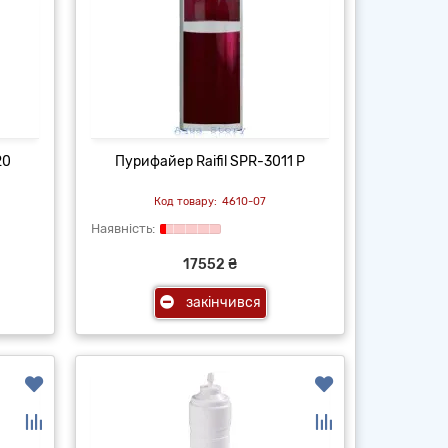
20
Пурифайер Raifil SPR-3011 P
4610-07
17552 ₴
закінчився