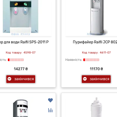
р для води Raifil SPS-2011 Р
Пурифайер Raifil JCP 80
4598-07
4611-07
14277 ₴
11170 ₴
закінчився
закінчився