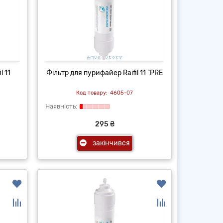
l 11
Фільтр для пурифайер Raifil 11 "PRE
4605-07
295 ₴
закінчився