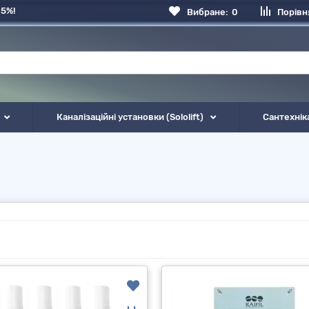
 5%!
Вибране:
0
Порівн
Каналізаційні установки (Sololift)
Сантехнік