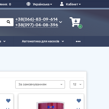
яння:
0
Українська
Кабінет
+38(066)-83-09-614
+38(097)-04-08-396
0
а
Автоматика для насосів