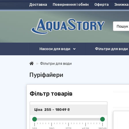
Доставка
Повернення і обмін
Оферта
Знижка
Насоси для води
Фільтри для води
Фільтри для води
Пуріфайери
Фільтр товарів
Ціна
255
-
18049
₴
255
390
1773
6529
18049