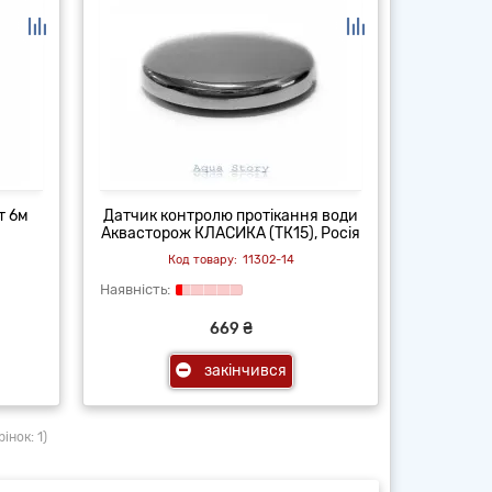
т 6м
Датчик контролю протікання води
Аквасторож КЛАСИКА (ТК15), Росія
11302-14
669 ₴
закінчився
інок: 1)