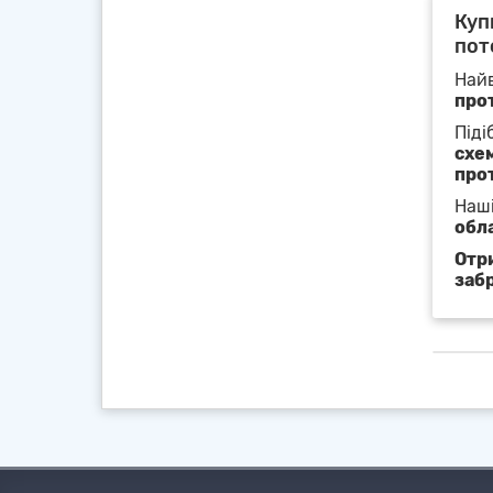
Куп
пот
Найв
прот
Піді
схе
прот
Наші
обл
Отр
заб