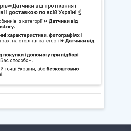
рів➦Датчики від протікання і
ві і доставкою по всій Україні ☝
бників, з категорії
⏩ Датчики від
story.
чні характеристики, фотографіях і
рах, на сторінці категорії
⏩ Датчики від
 покупки і допомогу при підборі
 Вас способом.
й точці України, або
безкоштовно
і.