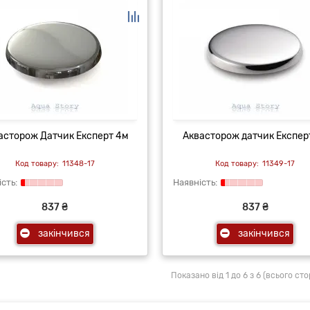
асторож Датчик Експерт 4м
Аквасторож датчик Експер
11348-17
11349-17
837 ₴
837 ₴
закінчився
закінчився
Показано від 1 до 6 з 6 (всього стор