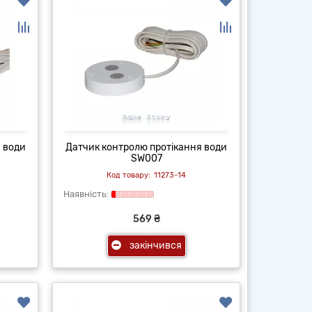
 води
Датчик контролю протікання води
SW007
11273-14
569 ₴
закінчився