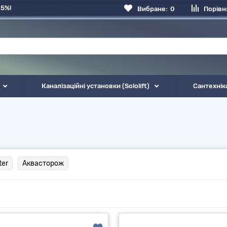
 5%!
Вибране:
0
Порівн
Каналізаційні установки (Sololift)
Сантехнік
ter
Аквасторож