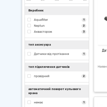
Виробник
Aquafilter
1
Neptun
2
Аквасторож
3
тип аксесуара
Дат
Датчики від протікання
1
тип підключення датчиків
провідний
2
автоматичний поворот кульового
крана
немає
1