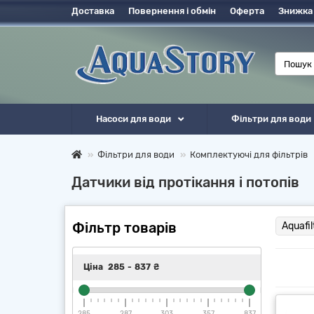
Доставка
Повернення і обмін
Оферта
Знижка
Насоси для води
Фільтри для води
Фільтри для води
Комплектуючі для фільтрів
Датчики від протікання і потопів
Фільтр товарів
Aquafil
Ціна
285
-
837
₴
285
287
303
357
837