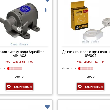
чик витоку води Aquafilter
Датчик контролю протікання
AIMIAO2
SW005
5343-07
11274-14
285 ₴
589 ₴
закінчився
закінчився