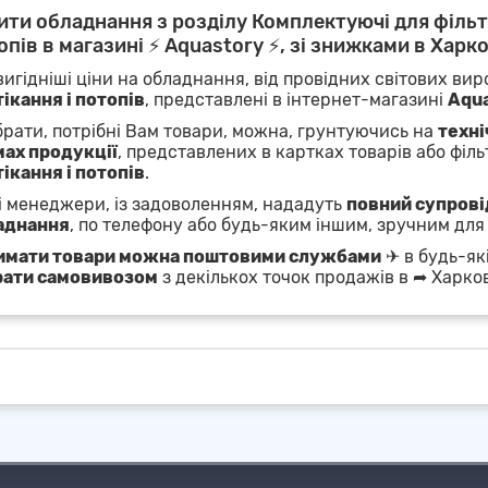
ити обладнання з розділу Комплектуючі для фільт
опів в магазині ⚡ Aquastory ⚡, зі знижками в Харко
игідніші ціни на обладнання, від провідних світових виро
ікання і потопів
, представлені в інтернет-магазині
Aqua
брати, потрібні Вам товари, можна, грунтуючись на
техні
мах продукції
, представлених в картках товарів або фільт
ікання і потопів
.
 менеджери, із задоволенням, нададуть
повний супровід
аднання
, по телефону або будь-яким іншим, зручним для
имати товари можна поштовими службами
✈ в будь-які
рати самовивозом
з декількох точок продажів в ➦ Харков