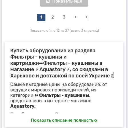
Показать еще
1
2
3
>
>|
Показано с 1 по 12 из 27 (всего 3 страниц)
Купить оборудование из раздела
Фильтры - кувшины и
картриджи➦Фильтры - кувшивны в
магазине ⚡ Aquastory ⚡, со скидками в
Харькове и доставкой по всей Украине ☝
Самые выгодные цены на оборудование, от
ведущих мировых производителей, из
категории
⏩Фильтры - кувшивны
,
представлены в интернет-магазине
Aquastory.
Подобрать, нужные Вам товары, можно,
основываясь на
технических
Показать описание полностью
характеристиках, фотографиях и схемах