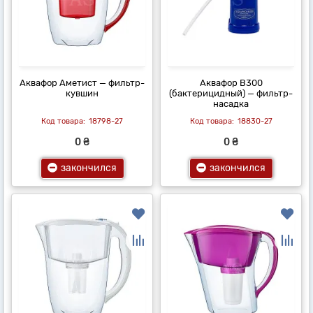
Аквафор Аметист — фильтр-
Аквафор В300
кувшин
(бактерицидный) — фильтр-
насадка
18798-27
18830-27
0 ₴
0 ₴
закончился
закончился