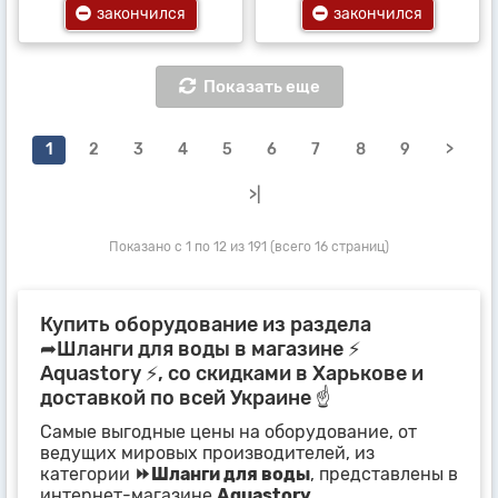
закончился
закончился
Показать еще
1
2
3
4
5
6
7
8
9
>
>|
Показано с 1 по 12 из 191 (всего 16 страниц)
Купить оборудование из раздела
➦Шланги для воды в магазине ⚡
Aquastory ⚡, со скидками в Харькове и
доставкой по всей Украине ☝
Самые выгодные цены на оборудование, от
ведущих мировых производителей, из
категории
⏩Шланги для воды
, представлены в
интернет-магазине
Aquastory.