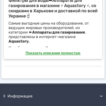
Фильтры для воды➦Аппараты для
газирования в магазине ⚡ Aquastory ⚡, со
скидками в Харькове и доставкой по всей
Украине ☝
Самые выгодные цены на оборудование, от
ведущих мировых производителей, из
категории
⏩Аппараты для газирования
,
представлены в интернет-магазине
Aquastory.
Подобрать, нужные Вам товары, можно,
основываясь на
технических
Показать описание полностью
характеристиках, фотографиях и схемах
продукции
, представленных в карточках
товаров или фильтрах, на странице категории
⏩Аппараты для газирования
.
Наши менеджеры, с удовольствием, окажут
полное сопровождение покупки и помощь
при подборе оборудования
, по телефону или
любым другим, удобным для Вас способом.
Информация
Получить товары можно почтовыми
службами
✈ в любой точке Украины, или