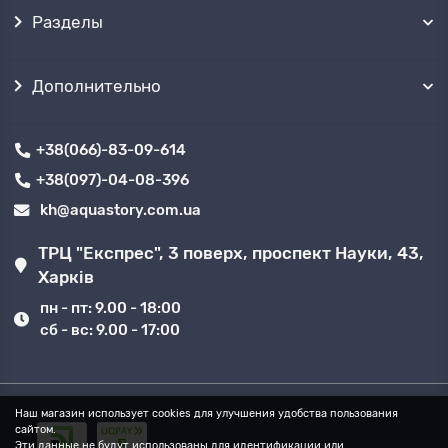
бесплатно забрать самовывозом
из
Разделы
нескольких точек продаж в ➦Харькове.
Дополнительно
+38(066)-83-09-614
+38(097)-04-08-396
kh@aquastory.com.ua
ТРЦ "Експрес", 3 поверх, проспект Науки, 43,
Харків
пн - пт: 9.00 - 18:00
сб - вс: 9.00 - 17:00
Наш магазин использует cookies для улучшения удобства пользования
сайтом.
Эти данные не будут использованы для идентификации или