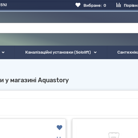
 5%!
Вибране:
0
Порівн
Каналізаційні установки (Sololift)
Сантехнік
би у магазині Aquastory