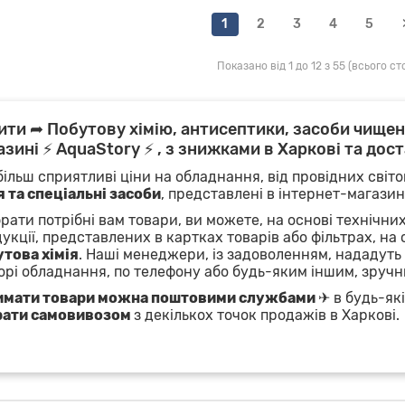
1
2
3
4
5
Показано від 1 до 12 з 55 (всього сто
ити ➦ Побутову хімію, антисептики, засоби чищенн
азині ⚡ AquaStory ⚡ , з знижками в Харкові та дост
ільш сприятливі ціни на обладнання, від провідних світо
я та спеціальні засоби
, представлені в інтернет-магазин
брати потрібні вам товари, ви можете, на основі технічни
укції, представлених в картках товарів або фільтрах, на 
това хімія
. Наші менеджери, із задоволенням, нададуть
орі обладнання, по телефону або будь-яким іншим, зручн
имати товари можна поштовими службами
✈ в будь-які
рати самовивозом
з декількох точок продажів в Харкові.