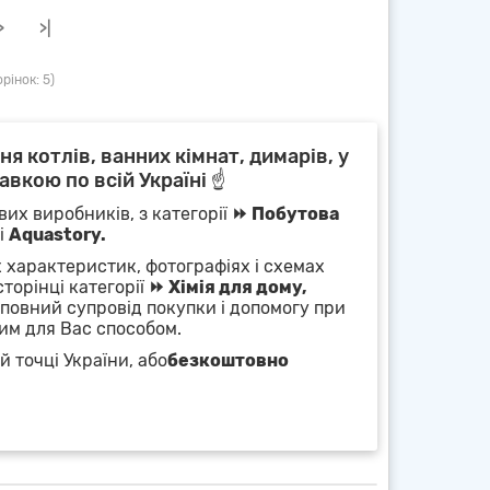
>
>|
рінок: 5)
я котлів, ванних кімнат, димарів, у
авкою по всій Україні ☝
вих виробників, з категорії
⏩ Побутова
і
Aquastory.
х характеристик, фотографіях і схемах
сторінці категорії
⏩ Хімія для дому,
 повний супровід покупки і допомогу при
им для Вас способом.
й точці України, або
безкоштовно