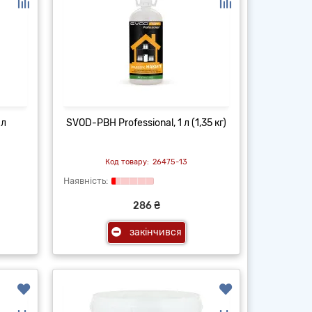
 л
SVOD-РВН Professional, 1 л (1,35 кг)
26475-13
286 ₴
закінчився