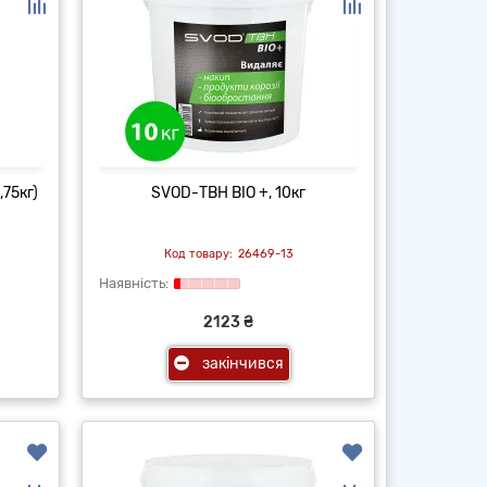
,75кг)
SVOD-ТВН BIO +, 10кг
26469-13
2123 ₴
закінчився