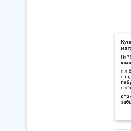
Куп
маг
Найб
хімі
піді
прод
побу
підб
отр
заб