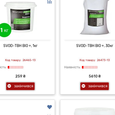
SVOD-ТВН BIO +, 1кг
SVOD-ТВН BIO +, 30кг
26465-13
26473-13
259 ₴
5610 ₴
закінчився
закінчився