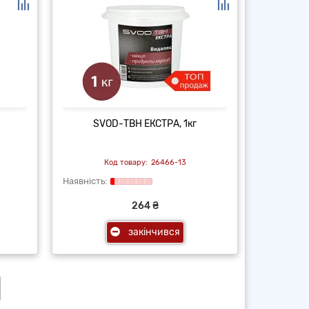
г
SVOD-ТВН ЕКСТРА, 1кг
26466-13
264 ₴
закінчився