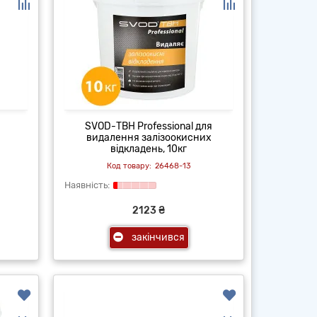
SVOD-ТВН Professional для
видалення залізоокисних
відкладень, 10кг
26468-13
2123 ₴
закінчився