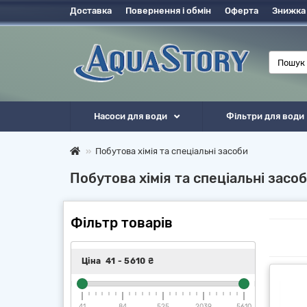
Доставка
Повернення і обмін
Оферта
Знижка
Насоси для води
Фільтри для води
Побутова хімія та спеціальні засоби
Побутова хімія та спеціальні засо
Фільтр товарів
Ціна
41
-
5610
₴
41
84
525
2039
5610