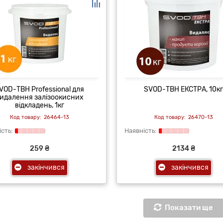
VOD-ТВН Professional для
SVOD-ТВН ЕКСТРА, 10к
идалення залізоокисних
відкладень, 1кг
26464-13
26470-13
259 ₴
2134 ₴
закінчився
закінчився
Показати ще