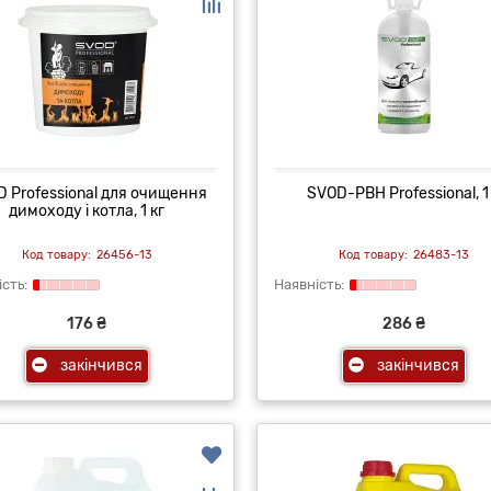
 Professional для очищення
SVOD-РВН Professional, 1
димоходу і котла, 1 кг
26456-13
26483-13
176 ₴
286 ₴
закінчився
закінчився