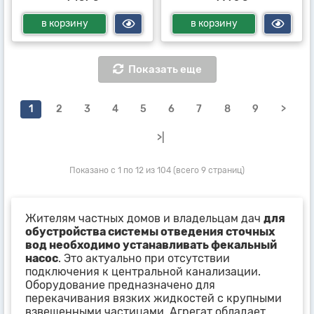
в корзину
в корзину
Показать еще
1
2
3
4
5
6
7
8
9
>
>|
Показано с 1 по 12 из 104 (всего 9 страниц)
Жителям частных домов и владельцам дач
для
обустройства системы отведения сточных
вод необходимо устанавливать фекальный
насос
. Это актуально при отсутствии
подключения к центральной канализации.
Оборудование предназначено для
перекачивания вязких жидкостей с крупными
взвешенными частицами. Агрегат обладает