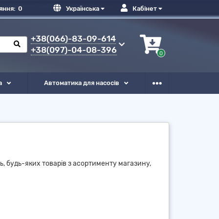
яння:
0
Українська
Кабінет
+38(066)-83-09-614
+38(097)-04-08-396
0
а
Автоматика для насосів
ть, будь-яких товарів з асортименту магазину,