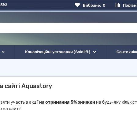
 5%!
Вибране:
0
Порівн
Каналізаційні установки (Sololift)
Сантехнік
а сайті Aquastory
яти участь в акції
на отримання 5% знижки
на будь-яку кількіс
 на сайті!