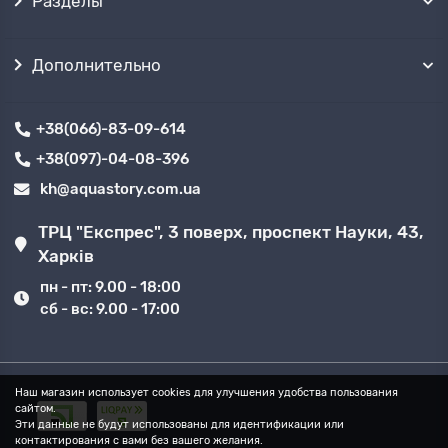
Разделы
Мокрый ротор
Дополнительно
Тихий, простой монтаж, минимум
обслуживания
+38(066)-83-09-614
+38(097)-04-08-396
Дома и квартиры, контуры отопления/ГВС
kh@aquastory.com.ua
ТРЦ "Експрес", 3 поверх, проспект Науки, 43,
Сухой ротор
Харків
пн - пт: 9.00 - 18:00
Высокий КПД, рассчитан на большие расходы
сб - вс: 9.00 - 17:00
Промышленные системы, котельные
Наш магазин использует cookies для улучшения удобства пользования
сайтом.
Рекомендуемые бренды
Эти данные не будут использованы для идентификации или
циркуляционных насосов
контактирования с вами без вашего желания.