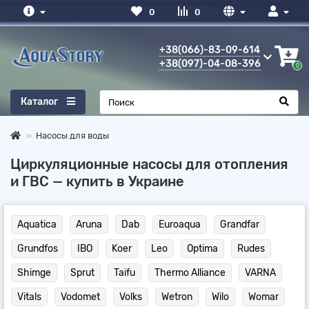
0
0
+38(066)-83-09-614
+38(097)-04-08-396
8
0
Каталог
Насосы для воды
Циркуляционные насосы для отопления
и ГВС — купить в Украине
Aquatica
Aruna
Dab
Euroaqua
Grandfar
Grundfos
IBO
Koer
Leo
Optima
Rudes
Shimge
Sprut
Taifu
Thermo Alliance
VARNA
Vitals
Vodomet
Volks
Wetron
Wilo
Womar