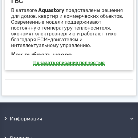
ГВС
В каталоге
Aquastory
представлены решения
для домов, квартир и коммерческих объектов.
Современные модели поддерживают
постоянную температуру теплоносителя,
экономят электроэнергию и работают тихо
благодаря ECM-двигателям и
интеллектуальному управлению.
Как выбрать насос
Показать описание полностью
Назначение:
отопление/ГВС или
технологические контуры.
Подача и напор:
подбор по теплопотерям
и гидравлическому сопротивлению сети.
Тип ротора:
мокрый — для жилья (тихий);
сухой — для больших расходов и
техпомещений.
Управление:
ступени скорости или
автонастройка (ECM/AutoAdapt).
Материалы:
чугун — отопление; нерж./
Информация
бронза — ГВС.
Сравнение типов ротора