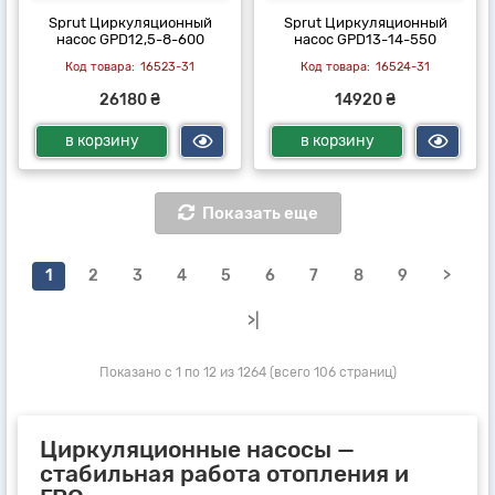
Sprut Циркуляционный
Sprut Циркуляционный
насос GPD12,5-8-600
насос GPD13-14-550
16523-31
16524-31
26180 ₴
14920 ₴
в корзину
в корзину
Показать еще
1
2
3
4
5
6
7
8
9
>
>|
Показано с 1 по 12 из 1264 (всего 106 страниц)
Циркуляционные насосы —
стабильная работа отопления и