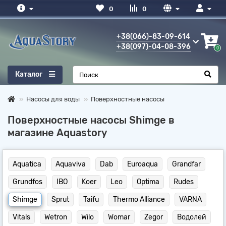
0
0
+38(066)-83-09-614
+38(097)-04-08-396
0
Каталог
Насосы для воды
Поверхностные насосы
Поверхностные насосы Shimge в
магазине Aquastory
Aquatica
Aquaviva
Dab
Euroaqua
Grandfar
Grundfos
IBO
Koer
Leo
Optima
Rudes
Shimge
Sprut
Taifu
Thermo Alliance
VARNA
Vitals
Wetron
Wilo
Womar
Zegor
Водолей