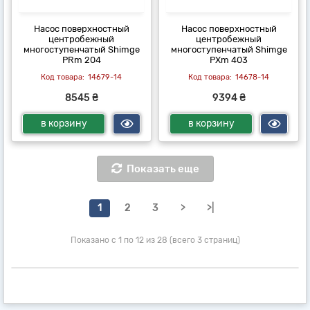
Насос поверхностный
Насос поверхностный
центробежный
центробежный
многоступенчатый Shimge
многоступенчатый Shimge
PRm 204
PXm 403
14679-14
14678-14
8545 ₴
9394 ₴
в корзину
в корзину
Показать еще
1
2
3
>
>|
Показано с 1 по 12 из 28 (всего 3 страниц)