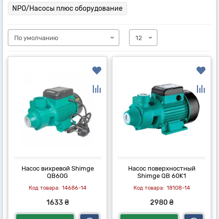
NPO/Насосы плюс оборудование
Насос вихревой Shimge
Насос поверхностный
QB60G
Shimge QB 60K1
14686-14
18108-14
1633 ₴
2980 ₴