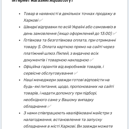
інтернет магазині Aquastory?
Товар в наявності в декількох точках продажу в
Харкові ✅
Швидкі відправки по всій Україні або самовивіз в
день замовлення (якщо оформлений до 13:00) ✅
Готівкова та безготівкова оплата, при отриманні
товару $. Оплата карткою прямо на сайті через
платіжний шлюз Лікпей, з видачею всіх
документів і товарною накладною ✅
Офіційна гарантія від виробників товарів, і
сервісне обслуговування ✅
Наші менеджери завжди готові відповісти на
будь-які питання, щодо, пропонованих на сайті
товарів, і надати допомогу при підборі,
необхідного саме у Вашому випадку
обладнання ✅
З нами співпрацюють кваліфіковані майстри з
налагодження, встановлення та запуску
обладнання в місті Харкові. Ви завжди можете