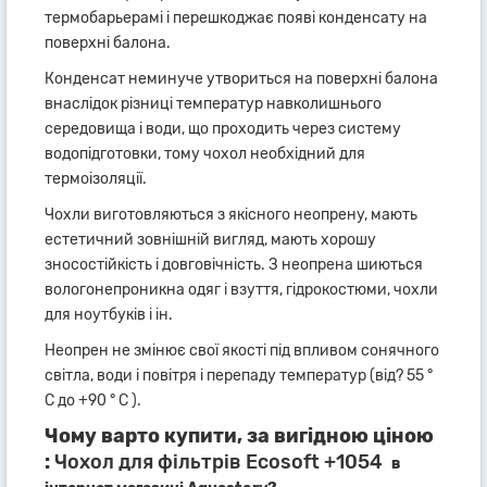
термобарьерамі і перешкоджає появі конденсату на
поверхні балона.
Конденсат неминуче утвориться на поверхні балона
внаслідок різниці температур навколишнього
середовища і води, що проходить через систему
водопідготовки, тому чохол необхідний для
термоізоляції.
Чохли виготовляються з якісного неопрену, мають
естетичний зовнішній вигляд, мають хорошу
зносостійкість і довговічність. З неопрена шиються
вологонепроникна одяг і взуття, гідрокостюми, чохли
для ноутбуків і ін.
Неопрен не змінює свої якості під впливом сонячного
світла, води і повітря і перепаду температур (від? 55 °
C до +90 ° C ).
Чому варто купити, за вигідною ціною
:
Чохол для фільтрів Ecosoft +1054
в