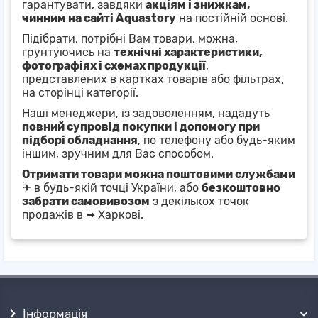
гарантувати, завдяки
акціям і знижкам,
чинним на сайті Aquastory
на постійній основі.
Підібрати, потрібні Вам товари, можна,
грунтуючись на
технічні характеристики,
фотографіях і схемах продукції
,
представлених в картках товарів або фільтрах,
на сторінці категорії.
Наші менеджери, із задоволенням, нададуть
повний супровід покупки і допомогу при
підборі обладнання
, по телефону або будь-яким
іншим, зручним для Вас способом.
Отримати товари можна поштовими службами
✈ в будь-якій точці України, або
безкоштовно
забрати самовивозом
з декількох точок
продажів в ➦ Харкові.
Інформація