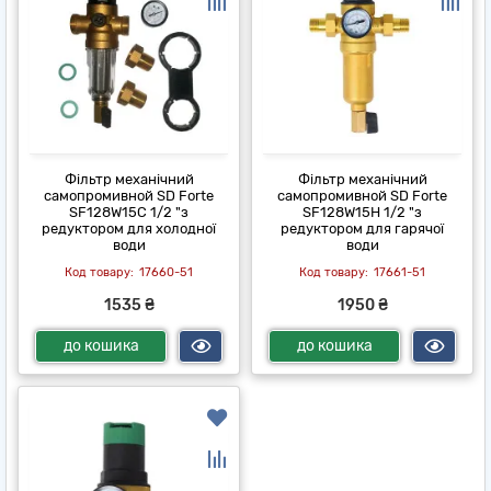
Фільтр механічний
Фільтр механічний
самопромивной SD Forte
самопромивной SD Forte
SF128W15C 1/2 "з
SF128W15H 1/2 "з
редуктором для холодної
редуктором для гарячої
води
води
17660-51
17661-51
1535 ₴
1950 ₴
до кошика
до кошика