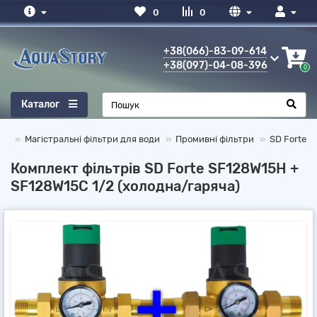
0
0
+38(066)-83-09-614
+38(097)-04-08-396
0
Каталог
ди
Магістральні фільтри для води
Промивні фільтри
SD Forte
Комплект фільтрів SD Forte SF128W15H +
SF128W15C 1/2 (холодна/гаряча)