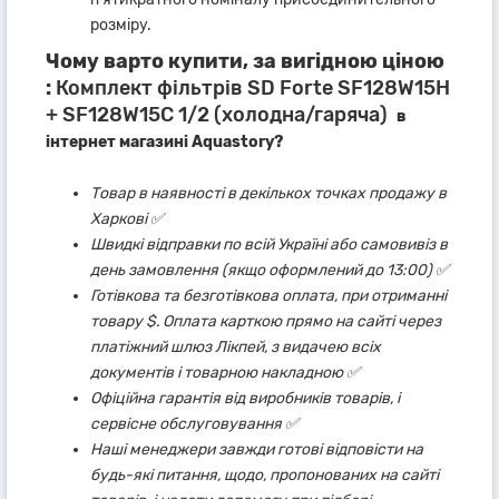
розміру.
Чому варто купити, за вигідною ціною
:
Комплект фільтрів SD Forte SF128W15H
+ SF128W15C 1/2 (холодна/гаряча)
в
інтернет магазині Aquastory?
Товар в наявності в декількох точках продажу в
Харкові ✅
Швидкі відправки по всій Україні або самовивіз в
день замовлення (якщо оформлений до 13:00) ✅
Готівкова та безготівкова оплата, при отриманні
товару $. Оплата карткою прямо на сайті через
платіжний шлюз Лікпей, з видачею всіх
документів і товарною накладною ✅
Офіційна гарантія від виробників товарів, і
сервісне обслуговування ✅
Наші менеджери завжди готові відповісти на
будь-які питання, щодо, пропонованих на сайті