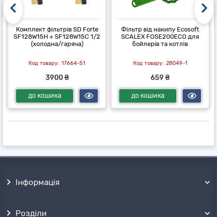
Комплект фільтрів SD Forte
Фільтр від накипу Ecosoft
SF128W15H + SF128W15C 1/2
SCALEX FOSE200ECO для
(холодна/гаряча)
бойлерів та котлів
17664-51
28049-1
3900 ₴
659 ₴
до кошика
до кошика
Інформація
Розділи