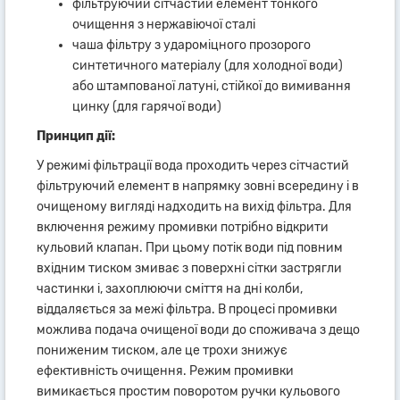
фільтруючий сітчастий елемент тонкого
очищення з нержавіючої сталі
чаша фільтру з удароміцного прозорого
синтетичного матеріалу (для холодної води)
або штампованої латуні, стійкої до вимивання
цинку (для гарячої води)
Принцип дії:
У режимі фільтрації вода проходить через сітчастий
фільтруючий елемент в напрямку зовні всередину і в
очищеному вигляді надходить на вихід фільтра. Для
включення режиму промивки потрібно відкрити
кульовий клапан. При цьому потік води під повним
вхідним тиском змиває з поверхні сітки застрягли
частинки і, захоплюючи сміття на дні колби,
віддаляється за межі фільтра. В процесі промивки
можлива подача очищеної води до споживача з дещо
пониженим тиском, але це трохи знижує
ефективність очищення. Режим промивки
вимикається простим поворотом ручки кульового