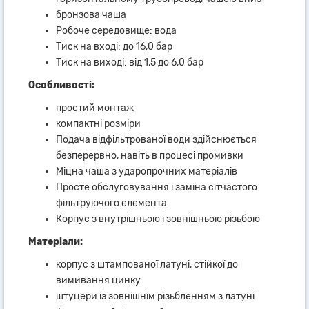
бронзова чаша
Робоче середовище: вода
Тиск на вході: до 16,0 бар
Тиск на виході: від 1,5 до 6,0 бар
Особливості:
простий монтаж
компактні розміри
Подача відфільтрованої води здійснюється
безперервно, навіть в процесі промивки
Міцна чаша з ударопрочних матеріалів
Просте обслуговування і заміна сітчастого
фільтруючого елемента
Корпус з внутрішньою і зовнішньою різьбою
Матеріали:
корпус з штампованої латуні, стійкої до
вимивання цинку
штуцери із зовнішнім різьбленням з латуні