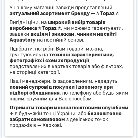
У нашому магазині завжди представлений
актуальний асортимент бренду ➦ ⭐ Topaz ⭐
Вигідні ціни, на
широкий вибір товарів
виробника ⭐ Topaz ⭐
, ми можемо гарантувати,
завдяки
акціям і знижкам, чинним на сайті
Aquastory
на постійній основі.
Підібрати, потрібні Вам товари, можна,
грунтуючись на
технічні характеристики,
фотографіях і схемах продукції
,
представлених в картках товарів або фільтрах,
на сторінці категорії.
Наші менеджери, із задоволенням, нададуть
повний супровід покупки і допомогу при
підборі обладнання
, по телефону або будь-яким
іншим, зручним для Вас способом.
Отримати товари можна поштовими службами
✈ в будь-якій точці України, або
безкоштовно
забрати самовивозом
з декількох точок
продажів в ➦ Харкові.