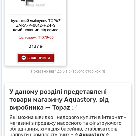
Кухонний змішувач TOPAZ
ZARA-P-8812-H24-S
комбінований під осмос
14378-03
3137 ₴
закінчився
Показано від 1 до 3 з 3 (всього сторінок: 1)
У даному розділі представлені
товари магазину Aquastory, від
виробника ➦ Topaz ✅
Які можна швидко і недорого купити в інтернет -
магазині з продажу насосного та фільтруючого
обладнання, хімії для басейнів, стабілізаторів
напруги і комплектуючих -
⭐ Aquastory ⭐