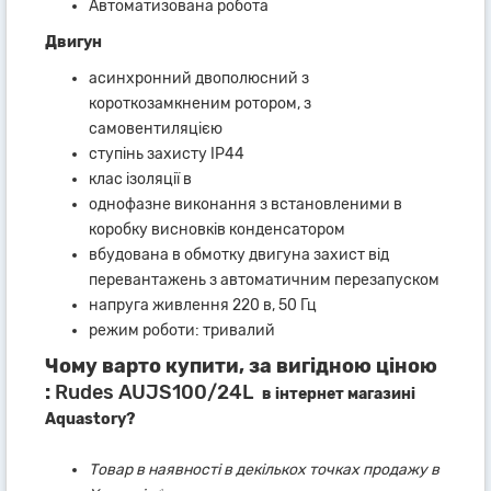
Автоматизована робота
Двигун
асинхронний двополюсний з
короткозамкненим ротором, з
самовентиляцією
ступінь захисту IP44
клас ізоляції в
однофазне виконання з встановленими в
коробку висновків конденсатором
вбудована в обмотку двигуна захист від
перевантажень з автоматичним перезапуском
напруга живлення 220 в, 50 Гц
режим роботи: тривалий
Чому варто купити, за вигідною ціною
:
Rudes AUJS100/24L
в інтернет магазині
Aquastory?
Товар в наявності в декількох точках продажу в