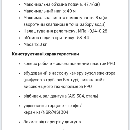
Максимальна об'ємна подача: 47 л/хв)
Максимальний напір: 40 м
Максимальна висота всмоктування 8 м (із
зворотним клапаном в точці забору води)
Налаштування реле тиску , МПа -0,14-0,28
об'ємна подача при тиску -53-44
Маса 12,0 кг
Конструктивні характеристики
колесо робоче - склонаповнений пластик РРО
вбудований в насосну камеру вузол ежектора
(дифузор з трубкою Вентурі) виконаний з
високоміцного технополімера РРО
відбивач, вал двигуна (AISI304, сталь)
ущільнення торцеве - графіт/
кераміка/NBR/AISI 304
Захист від перегріву двигуна