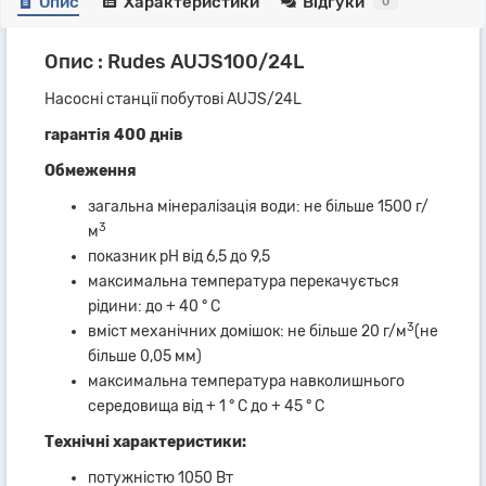
Опис
Характеристики
Відгуки
0
Опис : Rudes AUJS100/24L
Насосні станції побутові AUJS/24L
гарантія 400 днів
Обмеження
загальна мінералізація води: не більше 1500 г/
3
м
показник pH від 6,5 до 9,5
максимальна температура перекачується
рідини: до + 40 ° С
3
вміст механічних домішок: не більше 20 г/м
(не
більше 0,05 мм)
максимальна температура навколишнього
середовища від + 1 ° С до + 45 ° С
Технічні характеристики:
потужністю 1050 Вт