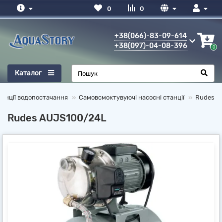
0
0
+38(066)-83-09-614
+38(097)-04-08-396
0
Каталог
танції водопостачання
Самовсмоктувуючі насосні станції
Rudes
Rudes AUJS100/24L