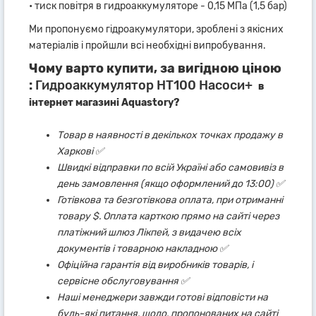
• тиск повітря в гидроаккумуляторе - 0,15 МПа (1,5 бар)
Ми пропонуємо гідроакумулятори, зроблені з якісних
матеріалів і пройшли всі необхідні випробування.
Чому варто купити, за вигідною ціною
:
Гидроаккумулятор HT100 Насоси+
в
інтернет магазині Aquastory?
Товар в наявності в декількох точках продажу в
Харкові ✅
Швидкі відправки по всій Україні або самовивіз в
день замовлення (якщо оформлений до 13:00) ✅
Готівкова та безготівкова оплата, при отриманні
товару $. Оплата карткою прямо на сайті через
платіжний шлюз Лікпей, з видачею всіх
документів і товарною накладною ✅
Офіційна гарантія від виробників товарів, і
сервісне обслуговування ✅
Наші менеджери завжди готові відповісти на
будь-які питання, щодо, пропонованих на сайті