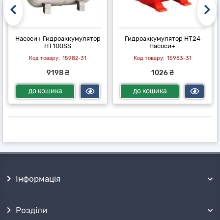
Насоси+ Гидроаккумулятор
Гидроаккумулятор HT24
HT100SS
Насоси+
15982-31
15983-31
9198 ₴
1026 ₴
до кошика
до кошика
Інформація
Розділи