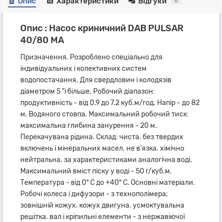
Опис
Характеристики
Відгуки
0
Опис : Насос криничний DAB PULSAR
40/80 MA
Призначення. Розроблено спеціально для
індивідуальних і колективних систем
водопостачання. Для свердловин і колодязів
діаметром 5 "і більше. Робочий діапазон:
продуктивність - від 0.9 до 7.2 куб.м/год. Напір - до 82
м. Водяного стовпа. Максимальний робочий тиск:
максимальна глибина занурення - 20 м.
Перекачувана рідина. Склад: чиста. без твердих
включень і мінеральних масел. не в'язка. хімічно
нейтральна. за характеристиками аналогічна воді.
Максимальний вміст піску у воді - 50 г/куб.м.
Температура - від 0° С до +40° С. Основні матеріали.
Робочі колеса і дифузори - з технополімера;
зовнішній кожух. кожух двигуна. усмоктувальна
решітка. вал і кріпильні елементи - з нержавіючої