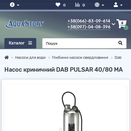
0
0
+38(066)-83-09-614
+38(097)-04-08-396
0
Каталог
Насоси для води
Глибинні насоси свердловинні
Dab
Насос криничний DAB PULSAR 40/80 MA