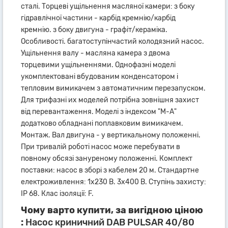
сталі. Торцеві ущільнення масляної камери: з боку
гідравлічної частини - карбід кремнію/карбід
кремнію. з боку двигуна - графіт/кераміка.
Особливості. багатоступінчастий колодязний насос.
Ущільнення валу - масляна камера з двома
торцевими ущільненнями. Однофазні моделі
укомплектовані вбудованим конденсатором і
тепловим вимикачем з автоматичним перезапуском.
Для трифазні их моделей потрібна зовнішня захист
від перевантаження. Моделі з індексом "М-А"
додатково обладнані поплавковим вимикачем.
Монтаж. Вал двигуна - у вертикальному положенні.
При тривалій роботі насос може перебувати в
повному обсязі зануреному положенні. Комплект
поставки: насос в зборі з кабелем 20 м. Стандартне
електроживлення: 1x230 В. 3x400 В. Ступінь захисту:
IP 68. Клас ізоляції: F.
Чому варто купити, за вигідною ціною
:
Насос криничний DAB PULSAR 40/80