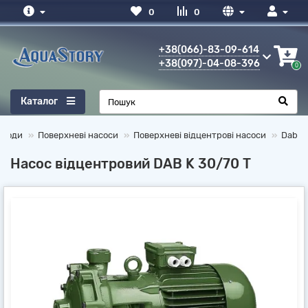
0
0
+38(066)-83-09-614
+38(097)-04-08-396
0
Каталог
 води
Поверхневі насоси
Поверхневі відцентрові насоси
Dab
Насос відцентровий DAB K 30/70 T