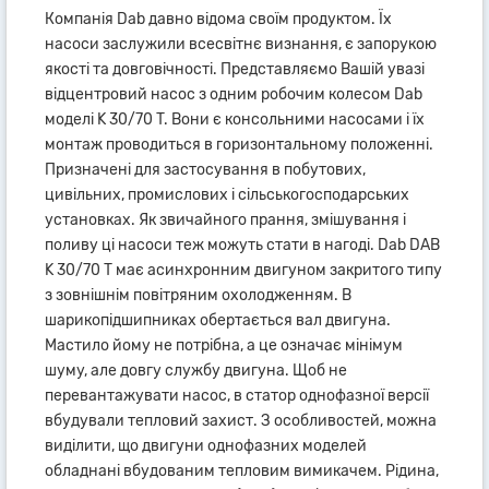
Компанія Dab давно відома своїм продуктом. Їх
насоси заслужили всесвітнє визнання, є запорукою
якості та довговічності. Представляємо Вашій увазі
відцентровий насос з одним робочим колесом Dab
моделі K 30/70 T. Вони є консольними насосами і їх
монтаж проводиться в горизонтальному положенні.
Призначені для застосування в побутових,
цивільних, промислових і сільськогосподарських
установках. Як звичайного прання, змішування і
поливу ці насоси теж можуть стати в нагоді. Dab DAB
K 30/70 T має асинхронним двигуном закритого типу
з зовнішнім повітряним охолодженням. В
шарикопідшипниках обертається вал двигуна.
Мастило йому не потрібна, а це означає мінімум
шуму, але довгу службу двигуна. Щоб не
перевантажувати насос, в статор однофазної версії
вбудували тепловий захист. З особливостей, можна
виділити, що двигуни однофазних моделей
обладнані вбудованим тепловим вимикачем. Рідина,