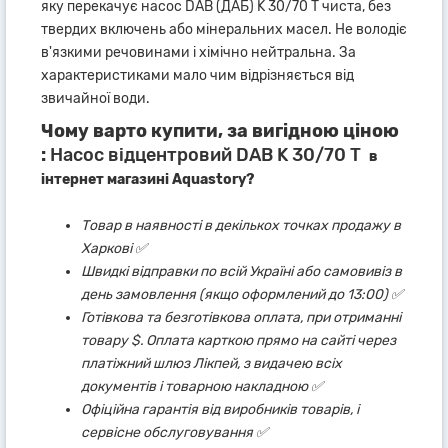
яку перекачує насос DAB (ДАБ) K 30/70 T чиста, без
твердих включень або мінеральних масел. Не володіє
в'язкими речовинами і хімічно нейтральна. За
характеристиками мало чим відрізняється від
звичайної води.
Чому варто купити, за вигідною ціною
:
Насос відцентровий DAB K 30/70 T
в
інтернет магазині Aquastory?
Товар в наявності в декількох точках продажу в
Харкові ✅
Швидкі відправки по всій Україні або самовивіз в
день замовлення (якщо оформлений до 13:00) ✅
Готівкова та безготівкова оплата, при отриманні
товару $. Оплата карткою прямо на сайті через
платіжний шлюз Лікпей, з видачею всіх
документів і товарною накладною ✅
Офіційна гарантія від виробників товарів, і
сервісне обслуговування ✅