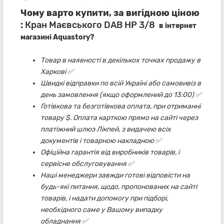
Чому варто купити, за вигідною ціною
:
Кран Маєвського DAB НР 3/8
в інтернет
магазині Aquastory?
Товар в наявності в декількох точках продажу в
Харкові ✅
Швидкі відправки по всій Україні або самовивіз в
день замовлення (якщо оформлений до 13:00) ✅
Готівкова та безготівкова оплата, при отриманні
товару $. Оплата карткою прямо на сайті через
платіжний шлюз Лікпей, з видачею всіх
документів і товарною накладною ✅
Офіційна гарантія від виробників товарів, і
сервісне обслуговування ✅
Наші менеджери завжди готові відповісти на
будь-які питання, щодо, пропонованих на сайті
товарів, і надати допомогу при підборі,
необхідного саме у Вашому випадку
обладнання ✅