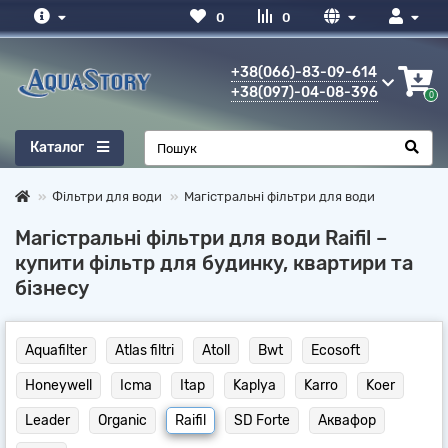
0
0
+38(066)-83-09-614
+38(097)-04-08-396
0
Каталог
Фільтри для води
Магістральні фільтри для води
Магістральні фільтри для води Raifil –
купити фільтр для будинку, квартири та
бізнесу
Aquafilter
Atlas filtri
Atoll
Bwt
Ecosoft
Honeywell
Icma
Itap
Kaplya
Karro
Koer
Leader
Organic
Raifil
SD Forte
Аквафор