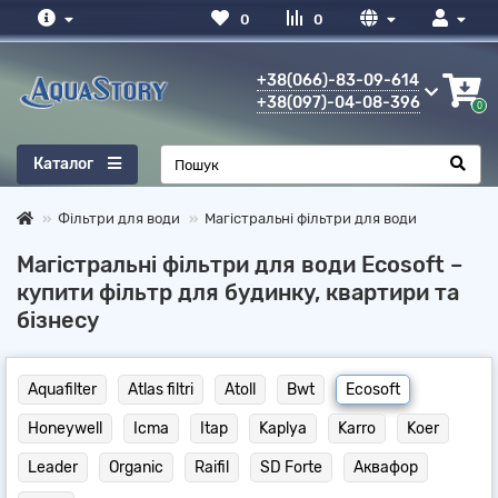
0
0
+38(066)-83-09-614
+38(097)-04-08-396
0
Каталог
Фільтри для води
Магістральні фільтри для води
Магістральні фільтри для води Ecosoft –
купити фільтр для будинку, квартири та
бізнесу
Aquafilter
Atlas filtri
Atoll
Bwt
Ecosoft
Honeywell
Icma
Itap
Kaplya
Karro
Koer
Leader
Organic
Raifil
SD Forte
Аквафор