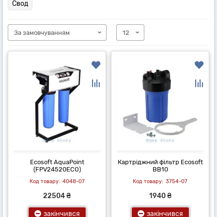
Свод
Ecosoft AquaPoint
Картріджний фільтр Ecosoft
(FPV24520ECO)
BB10
4048-07
3754-07
22504 ₴
1940 ₴
закінчився
закінчився