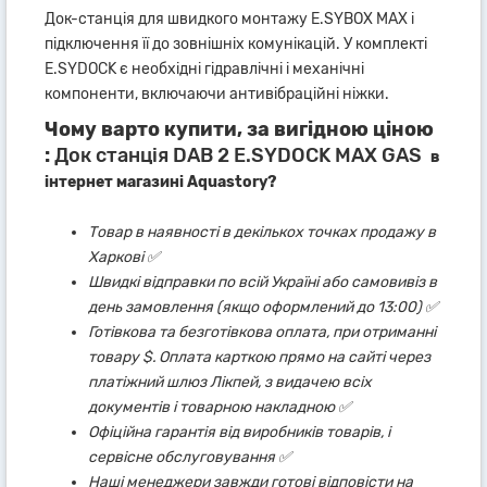
Док-станція для швидкого монтажу E.SYBOX MAX і
підключення її до зовнішніх комунікацій. У комплекті
E.SYDOCK є необхідні гідравлічні і механічні
компоненти, включаючи антивібраційні ніжки.
Чому варто купити, за вигідною ціною
:
Док станція DAB 2 E.SYDOCK MAX GAS
в
інтернет магазині Aquastory?
Товар в наявності в декількох точках продажу в
Харкові ✅
Швидкі відправки по всій Україні або самовивіз в
день замовлення (якщо оформлений до 13:00) ✅
Готівкова та безготівкова оплата, при отриманні
товару $. Оплата карткою прямо на сайті через
платіжний шлюз Лікпей, з видачею всіх
документів і товарною накладною ✅
Офіційна гарантія від виробників товарів, і
сервісне обслуговування ✅
Наші менеджери завжди готові відповісти на