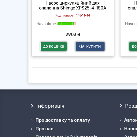
й для
Насос циркуляційний для
Н
-16F-380
опалення Shimge XPS25-4-180А
опа
4
14611-14
2903 ₴
купити
до кошика
купити
до
Інформація
Розд
Про доставку та оплату
Автом
Про нас
Насо