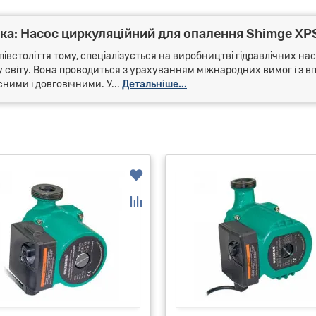
ка: Насос циркуляційний для опалення Shimge XP
івстоліття тому, спеціалізується на виробництві гідравлічних на
му світу. Вона проводиться з урахуванням міжнародних вимог і з 
ними і довговічними. У...
Детальніше...