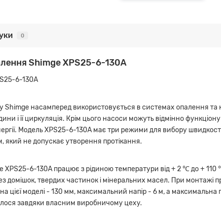
гуки
0
палення Shimge XPS25-6-130А
PS25-6-130А
енду Shimge насамперед використовується в системах опалення та
и і її циркуляція. Крім цього насоси можуть відмінно функціонув
нергії. Модель XPS25-6-130А має три режими для вибору швидкості
, який не допускає утворення протікання.
XPS25-6-130А працює з рідиною температури від + 2 ℃ до + 110 
ез домішок, твердих частинок і мінеральних масел. При монтажі 
цієї моделі - 130 мм, максимальний напір - 6 м, а максимальна п
вдалося завдяки власним виробничому цеху.