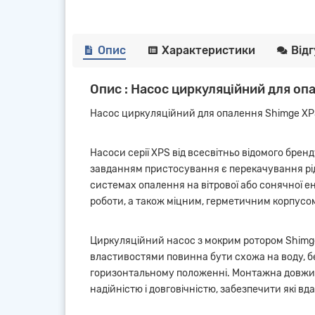
Опис
Характеристики
Від
Опис : Насос циркуляційний для о
Насос циркуляційний для опалення Shimge X
Насоси серії XPS від всесвітньо відомого бр
завданням пристосування є перекачування рідин
системах опалення на вітрової або сонячної е
роботи, а також міцним, герметичним корпусом
Циркуляційний насос з мокрим ротором Shimge 
властивостями повинна бути схожа на воду, б
горизонтальному положенні. Монтажна довжина 
надійністю і довговічністю, забезпечити які 