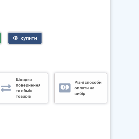
купити
Швидке
Різні способи
повернення
оплати на
та обмін
вибір
товарів