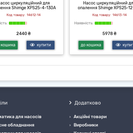
асос циркуляційний для
Насос циркуляційний д
лення Shimge XPS25-4-130А
опалення Shimge XPS25-12
14612-14
14613-14
2440 ₴
5978 ₴
 кошика
купити
до кошика
купи
іли
Додатково
атика для насосів
Акційні товари
сне обладнання
Виробники