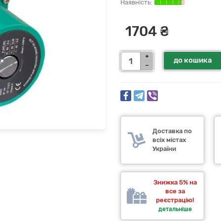
1704 ₴
до кошика
Доставка по
всіх містах
України
Знижка 5% на
все за
реєстрацію!
детальніше