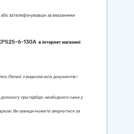
і або зателефонувавши за вказаними
 XPS25-6-130А
в інтернет магазині
юз Лікпей, з видачею всіх документів і
 допомогу при підборі, необхідного саме у
аркові. Ви завжди можете звернутися за