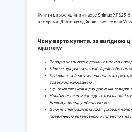
Купити циркуляційний насос Shimge XPS25-6-
номерами. Доставка здійснюється по всій Украї
Чому варто купити, за вигідною ці
Aquastory?
Товар в наявності в декількох точках про
Швидкі відправки по всій Україні або сам
Готівкова та безготівкова оплата, при от
товарною накладною ✅
Офіційна гарантія від виробників товарів,
Наші менеджери завжди готові відповісти 
Вашому випадку обладнання ✅
З нами співпрацюють кваліфіковані майст
правильною установкою, купленого у нас