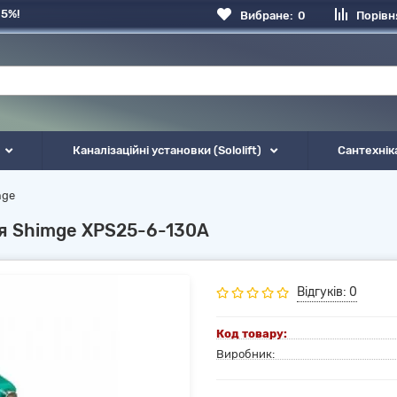
 5%!
Вибране:
0
Порівн
Каналізаційні установки (Sololift)
Сантехнік
mge
ня Shimge XPS25-6-130А
Відгуків: 0
Код товару:
Виробник: