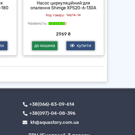
ля
Насос циркуляційний для
Насо
-180
опалення Shimge XPS20-6-130A
опаленн
14614-14
2969 ₴
ти
до кошика
купити
до ко
+38(066)-83-09-614
+38(097)-04-08-396
kh@aquastory.com.ua