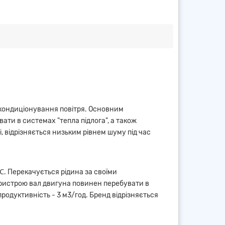
 кондиціонування повітря. Основним
ати в системах "тепла підлога", а також
, відрізняється низьким рівнем шуму під час
℃. Перекачується рідина за своїми
пристрою вал двигуна повинен перебувати в
родуктивність - 3 м3/год. Бренд відрізняється