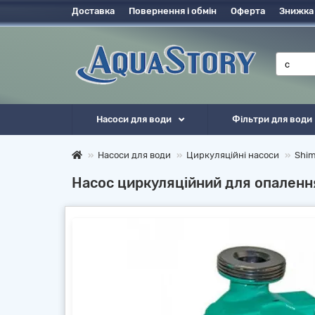
Доставка
Повернення і обмін
Оферта
Знижка
Насоси для води
Фільтри для води
Насоси для води
Циркуляційні насоси
Shi
Насос циркуляційний для опален