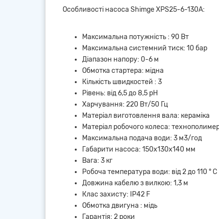
Особливості насоса Shimge XPS25-6-130А:
Максимальна потужність : 90 Вт
Максимальна системний тиск: 10 бар
Діапазон напору: 0-6 м
Обмотка стартера: мідна
Кількість швидкостей : 3
Рівень: від 6,5 до 8,5 pH
Харчування: 220 Вт/50 Гц
Матеріал виготовлення вала: кераміка
Матеріал робочого колеса: технополиме
Максимальна подача води: 3 м3/год
Габарити насоса: 150х130х140 мм
Вага: 3 кг
Робоча температура води: від 2 до 110 ° С
Довжина кабелю з вилкою: 1,3 м
Клас захисту: IP42 F
Обмотка двигуна : мідь
Гарантія: 2 роки