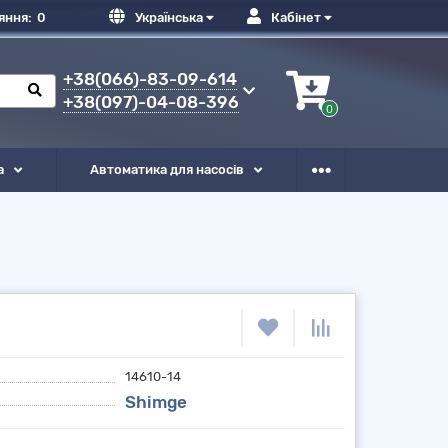
яння:
0
Українська
Кабінет
+38(066)-83-09-614
+38(097)-04-08-396
0
а
Автоматика для насосів
14610-14
Shimge