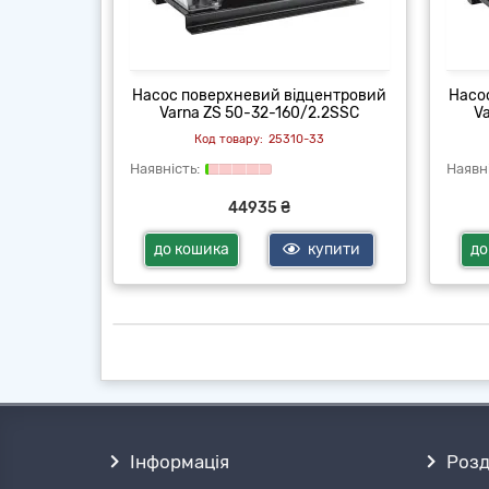
центровий
Насос поверхневий відцентровий
Насо
5.0SSC
Varna ZS 50-32-160/2.2SSC
V
33
25310-33
44935 ₴
купити
до кошика
купити
до
Інформація
Розд