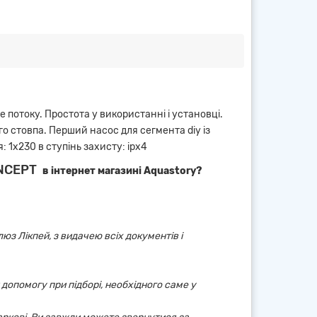
потоку. Простота у використанні і установці.
го стовпа. Перший насос для сегмента diy із
1х230 в ступінь захисту: ipx4
ONCEPT
в інтернет магазині Aquastory?
юз Лікпей, з видачею всіх документів і
 допомогу при підборі, необхідного саме у