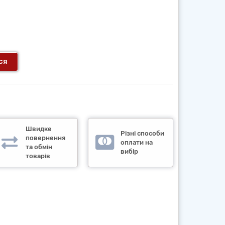
ся
Швидке
Різні способи
повернення
оплати на
та обмін
вибір
товарів