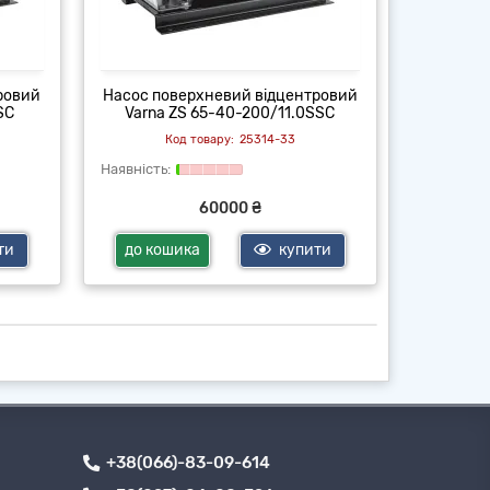
ровий
Насос поверхневий відцентровий
Насос по
SC
Varna ZS 65-40-200/11.0SSC
Varna
25314-33
60000 ₴
ти
до кошика
купити
до ко
+38(066)-83-09-614