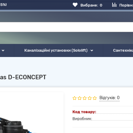
 5%!
Вибране:
0
Порівн
Каналізаційні установки (Sololift)
Сантехнік
llas D-ECONCEPT
Відгуків: 0
Код товару:
Виробник: