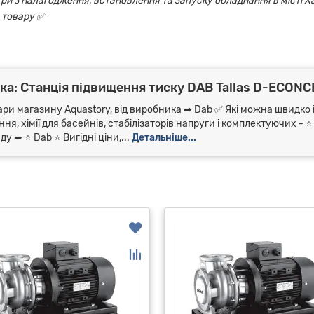
ри з налагодження, встановлення та запуску обладнання в місті Х
 товару ✅
а: Станція підвищення тиску DAB Tallas D-ECONC
ари магазину Aquastory, від виробника ➦ Dab ✅ Які можна швидко і
я, хімії для басейнів, стабілізаторів напруги і комплектуючих - 
 ➦ ⭐ Dab ⭐ Вигідні ціни,...
Детальніше...