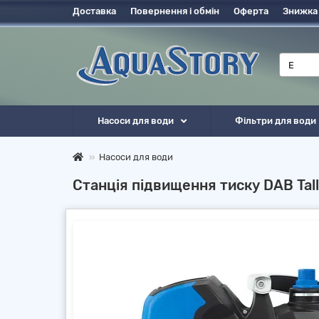
Доставка
Повернення і обмін
Оферта
Знижка
Насоси для води
Фільтри для води
Насоси для води
Станція підвищення тиску DAB Ta