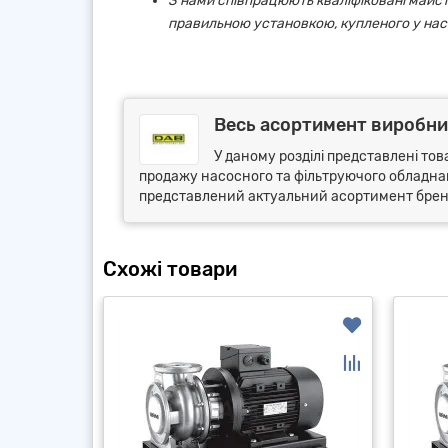
З нами співпрацюють кваліфіковані майст
правильною установкою, купленого у нас
Весь асортимент виробник
У даному розділі представлені тов
продажу насосного та фільтруючого обладнанн
представлений актуальний асортимент бренду
Схожі товари