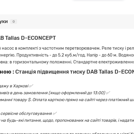
гуки
0
AB Tallas D-ECONCEPT
асос в комплекті з частотним перетворювачем. Реле тиску і реле 
ергію. Продуктивність - до 5.2 куб.м/год. Напір - до 60 м. Водяно
овка: в горизонтальному положенні. Стандартне електроживлення: 
ною :
Станція підвищення тиску DAB Tallas D-EC
дажу в Харкові ✅
овивіз в день замовлення (якщо оформлений до 13:00) ✅
риманні товару $. Оплата карткою прямо на сайті через платіжний шл
 і сервісне обслуговування ✅
на будь-які питання, щодо, пропонованих на сайті товарів, і надати