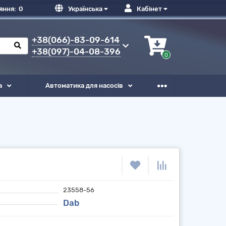
яння:
0
Українська
Кабінет
+38(066)-83-09-614
+38(097)-04-08-396
0
а
Автоматика для насосів
23558-56
Dab