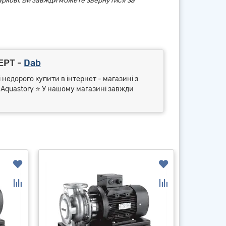
аркові. Ви завжди можете звернутися за
EPT -
Dab
 недорого купити в інтернет - магазині з
⭐ Aquastory ⭐ У нашому магазині завжди