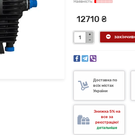
12710 ₴
закінчив
Доставка по
всіх містах
України
Знижка 5% на
все за
реєстрацію!
детальніше