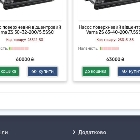
с поверхневий відцентровий
Насос поверхневий відцент
arna ZS 50-32-200/5.5SSC
Varna ZS 65-40-200/7.5S
25312-33
25313-33
60000 ₴
63000 ₴
 кошика
купити
до кошика
купи
іли
Додатково