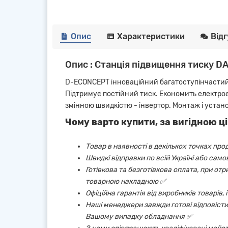
Опис
Характеристики
Від
Опис : Станція підвищення тиску D
D-ECONCEPT інноваційний багатоступінчастий н
Підтримує постійний тиск. Економить електроен
змінною швидкістю - інвертор. Монтаж і устан
Чому варто купити, за вигідною ці
Товар в наявності в декількох точках про
Швидкі відправки по всій Україні або сам
Готівкова та безготівкова оплата, при от
товарною накладною ✅
Офіційна гарантія від виробників товарів,
Наші менеджери завжди готові відповісти 
Вашому випадку обладнання ✅