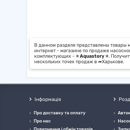
В данном разделе представлены товары м
интернет - магазине по продаже насосно
комплектующих -
⭐ Aquastory ⭐
. Получи
нескольких точек продаж в ➦Харькове.
Інформація
Розд
Про доставку та оплату
Автом
Про нас
Насо
Повернення і обмін товарів
Запча