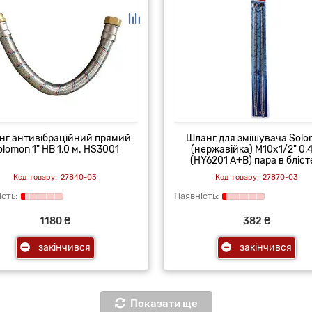
нг антивібраційний прямий
Шланг для змішувача Sol
olomon 1" НВ 1,0 м. HS3001
(нержавійка) М10х1/2" 0,
(HY6201 A+B) пара в бліст
27840-03
27870-03
1180 ₴
382 ₴
закінчився
закінчився
Показати ще