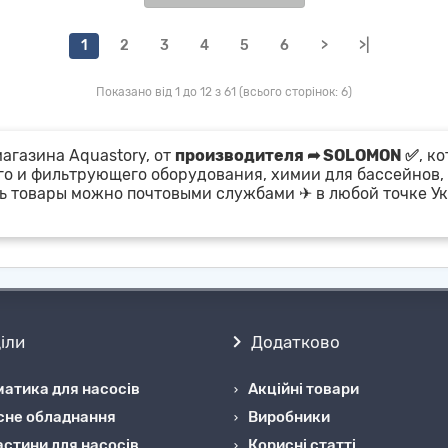
1
2
3
4
5
6
>
>|
Показано від 1 до 12 з 61 (всього сторінок: 6)
агазина Aquastory, от
производителя ➦ SOLOMON ✅
, к
го и фильтрующего оборудования, химии для бассейнов,
ть товары можно почтовыми службами ✈ в любой точке Ук
іли
Додатково
атика для насосів
Акційні товари
сне обладнання
Виробники
стини для насосів
Корисні статті