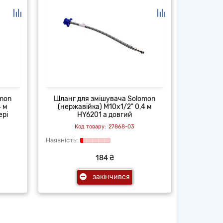
omon
Шланг для змішувача Solomon
4 м
(нержавійка) М10х1/2" 0,4 м
ері
HY6201 a довгий
27868-03
184 ₴
закінчився