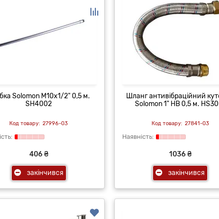
бка Solomon М10х1/2" 0,5 м.
Шланг антивібраційний ку
SH4002
Solomon 1" НВ 0,5 м. HS30
27996-03
27841-03
406 ₴
1036 ₴
закінчився
закінчився