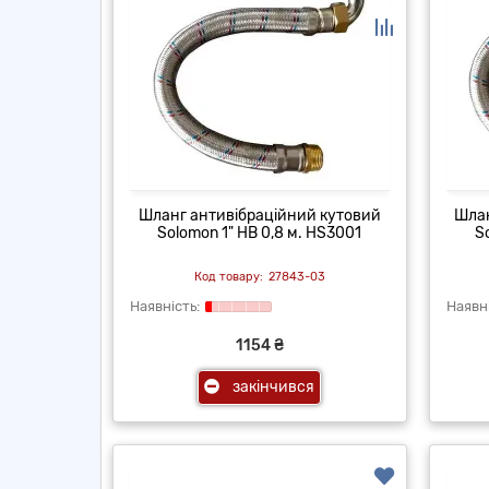
Шланг антивібраційний кутовий
Шлан
Solomon 1" НВ 0,8 м. HS3001
S
27843-03
1154 ₴
закінчився