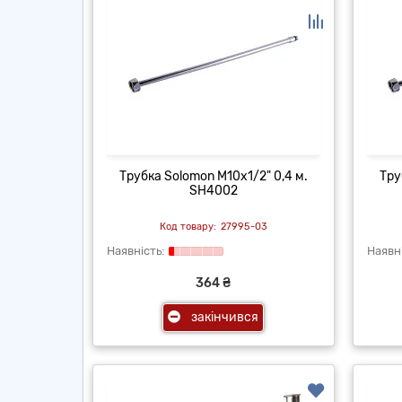
Трубка Solomon М10х1/2" 0,4 м.
Тру
SH4002
27995-03
364 ₴
закінчився