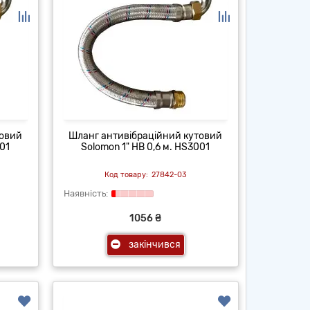
товий
Шланг антивібраційний кутовий
01
Solomon 1" НВ 0,6 м. HS3001
27842-03
1056 ₴
закінчився