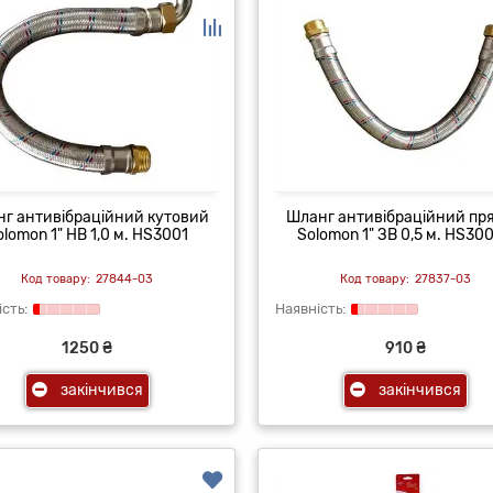
г антивібраційний кутовий
Шланг антивібраційний пр
olomon 1" НВ 1,0 м. HS3001
Solomon 1" ЗВ 0,5 м. HS300
27844-03
27837-03
1250 ₴
910 ₴
закінчився
закінчився