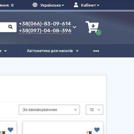
яння:
0
Українська
Кабінет
+38(066)-83-09-614
+38(097)-04-08-396
0
а
Автоматика для насосів