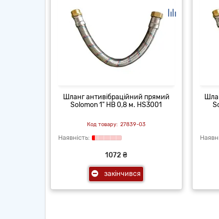
Шланг антивібраційний прямий
Шла
Solomon 1" НВ 0,8 м. HS3001
S
27839-03
1072 ₴
закінчився