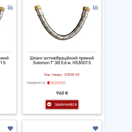
ямий
Шланг антивібраційний прямий
1 S
Solomon 1" ЗВ 0,6 м. HS3001 S
27838-03
960 ₴
закінчився