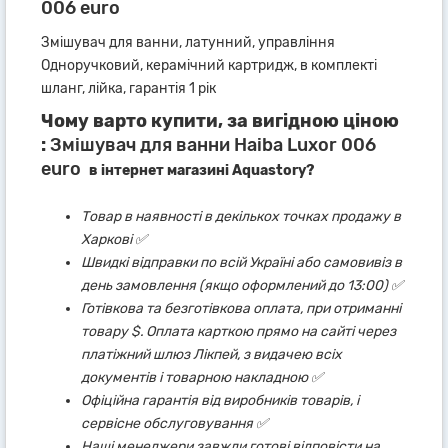
006 euro
Змішувач для ванни, латунний, управління
Одноручковий, керамічний картридж, в комплекті
шланг, лійка, гарантія 1 рік
Чому варто купити, за вигідною ціною
:
Змішувач для ванни Haiba Luxor 006
euro
в інтернет магазині Aquastory?
Товар в наявності в декількох точках продажу в
Харкові ✅
Швидкі відправки по всій Україні або самовивіз в
день замовлення (якщо оформлений до 13:00) ✅
Готівкова та безготівкова оплата, при отриманні
товару $. Оплата карткою прямо на сайті через
платіжний шлюз Лікпей, з видачею всіх
документів і товарною накладною ✅
Офіційна гарантія від виробників товарів, і
сервісне обслуговування ✅
Наші менеджери завжди готові відповісти на