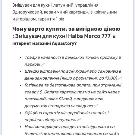
Змішувач для кухні, латунний, управління
Одноручковий, керамічний картридж, з кріпильним
матеріалом, гарантія 1 рік
Чому варто купити, за вигідною ціною
:
Змішувач для кухні Haiba Marco 777
в
інтернет магазині Aquastory?
Товар в наявності в декількох точках продажу в
Харкові ✅
Швидкі відправки по всій Україні або самовивіз в
день замовлення (якщо оформлений до 13:00) ✅
Готівкова та безготівкова оплата, при отриманні
товару $. Оплата карткою прямо на сайті через
платіжний шлюз Лікпей, з видачею всіх
документів і товарною накладною ✅
Офіційна гарантія від виробників товарів, і
сервісне обслуговування ✅
Наші менеджери завжди готові відповісти на
будь-які питання, щодо, пропонованих на сайті