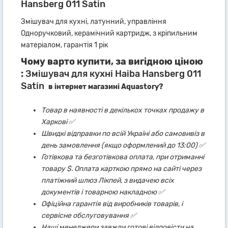
Hansberg 011 Satin
Змішувач для кухні, латунний, управління
Одноручковий, керамічний картридж, з кріпильним
матеріалом, гарантія 1 рік
Чому варто купити, за вигідною ціною
:
Змішувач для кухні Haiba Hansberg 011
Satin
в інтернет магазині Aquastory?
Товар в наявності в декількох точках продажу в
Харкові ✅
Швидкі відправки по всій Україні або самовивіз в
день замовлення (якщо оформлений до 13:00) ✅
Готівкова та безготівкова оплата, при отриманні
товару $. Оплата карткою прямо на сайті через
платіжний шлюз Лікпей, з видачею всіх
документів і товарною накладною ✅
Офіційна гарантія від виробників товарів, і
сервісне обслуговування ✅
Наші менеджери завжди готові відповісти на