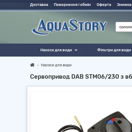
Доставка
Повернення і обмін
Оферта
Знижка
Насоси для води
Фільтри для води
Насоси для води
Сервопривод DAB STM06/230 з в