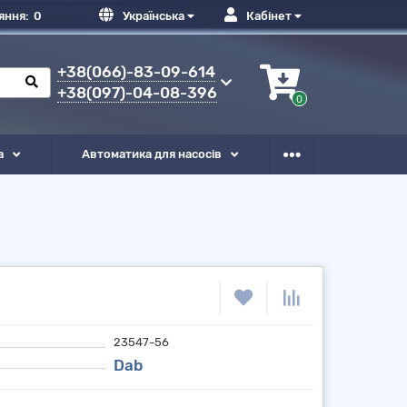
яння:
0
Українська
Кабінет
+38(066)-83-09-614
+38(097)-04-08-396
0
а
Автоматика для насосів
23547-56
Dab