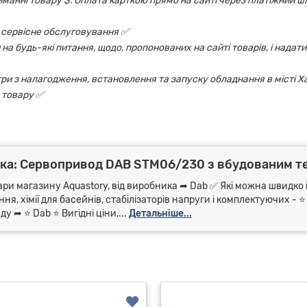
риманні товару $. Оплата карткою прямо на сайті через платіжний шл
 і сервісне обслуговування ✅
на будь-які питання, щодо, пропонованих на сайті товарів, і надати
ри з налагодження, встановлення та запуску обладнання в місті Х
 товару ✅
ка: Сервопривод DAB STM06/230 з вбудованим т
ари магазину Aquastory, від виробника ➦ Dab ✅ Які можна швидко і
я, хімії для басейнів, стабілізаторів напруги і комплектуючих - 
 ➦ ⭐ Dab ⭐ Вигідні ціни,...
Детальніше...