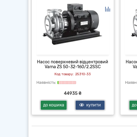
центровий
Насос поверхневий відцентровий
Насо
5.0SSC
Varna ZS 50-32-160/2.2SSC
V
33
25310-33
44935 ₴
купити
до кошика
купити
до