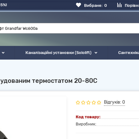
 5%!
Вибране:
0
Порівн
Каналізаційні установки (Sololift)
Сантехнік
будованим термостатом 20-80С
Відгуків: 0
Код товару:
Виробник: