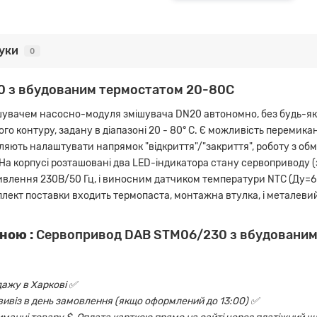
гуки
0
0 з вбудованим термостатом 20-80С
увачем насосно-модуля змішувача DN20 автономно, без будь-яко
ого контуру, задану в діапазоні 20 - 80° С. Є можливість переми
ляють налаштувати напрямок "відкриття"/"закриття", роботу з обм
. На корпусі розташовані два LED-індикатора стану сервоприводу
влення 230В/50 Гц, і виносним датчиком температури NTC (Ду=6 
плект поставки входить термопаста, монтажна втулка, і металеви
ною :
Сервопривод DAB STM06/230 з вбудованим
дажу в Харкові ✅
овивіз в день замовлення (якщо оформлений до 13:00) ✅