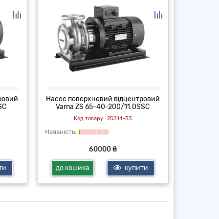
ровий
Насос поверхневий відцентровий
Насос по
SC
Varna ZS 65-40-200/11.0SSC
Varna
25314-33
60000 ₴
ти
до кошика
купити
до ко