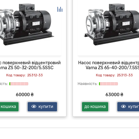
с поверхневий відцентровий
Насос поверхневий відцент
arna ZS 50-32-200/5.5SSC
Varna ZS 65-40-200/7.5S
25312-33
25313-33
60000 ₴
63000 ₴
 кошика
купити
до кошика
купи