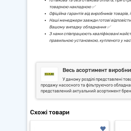
Готівкова та безготівкова оплата, при от
товарною накладною ✅
Офіційна гарантія від виробників товарів,
Наші менеджери завжди готові відповісти 
Вашому випадку обладнання ✅
З нами співпрацюють кваліфіковані майст
правильною установкою, купленого у нас
Весь асортимент виробни
У даному розділі представлені тов
продажу насосного та фільтруючого обладнанн
представлений актуальний асортимент бренду
Схожі товари