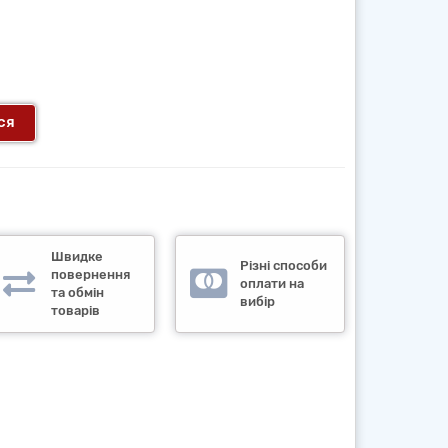
ся
Швидке
Різні способи
повернення
оплати на
та обмін
вибір
товарів