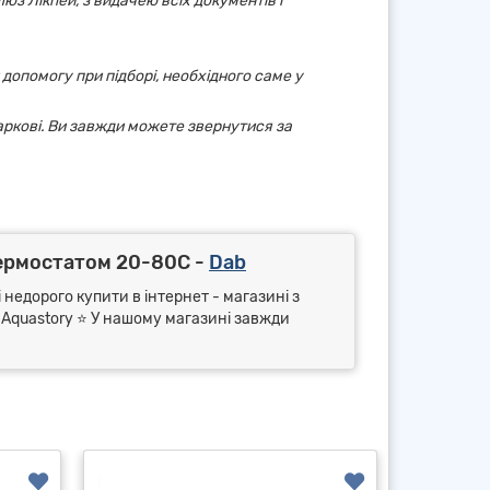
юз Лікпей, з видачею всіх документів і
 допомогу при підборі, необхідного саме у
аркові. Ви завжди можете звернутися за
ермостатом 20-80С -
Dab
 недорого купити в інтернет - магазині з
⭐ Aquastory ⭐ У нашому магазині завжди