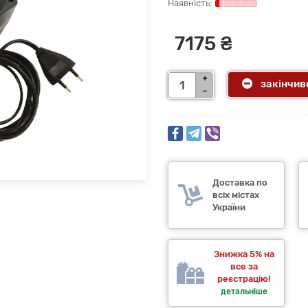
7175 ₴
закінчив
Доставка по
всіх містах
України
Знижка 5% на
все за
реєстрацію!
детальніше