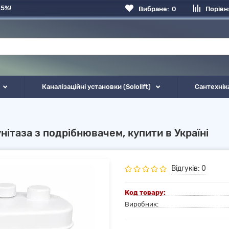
 5%!
Вибране:
0
Порівн
Каналізаційні установки (Sololift)
Сантехнік
унітаза з подрібнювачем, купити в Україні
Відгуків: 0
Код товару:
Виробник: