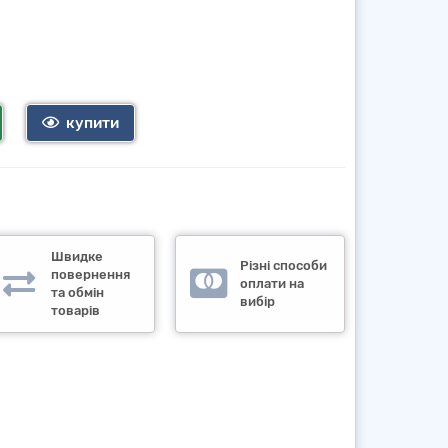
купити
Швидке
Різні способи
повернення
оплати на
та обмін
вибір
товарів