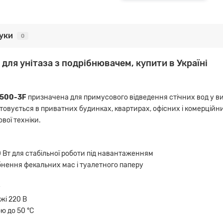
гуки
0
с для унітаза з подрібнювачем, купити в Україні
t 500-3F
призначена для примусового відведення стічних вод у 
стовується в приватних будинках, квартирах, офісних і комерційн
ової техніки.
Вт для стабільної роботи під навантаженням
бнення фекальних мас і туалетного паперу
у
жі 220 В
ю до 50 °C