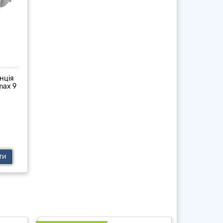
нція
max 9
ти