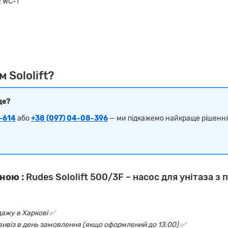
2 WC-1
 Sololift?
де?
-614
або
+38 (097) 04-08-396
— ми підкажемо найкраще рішенн
ною :
Rudes Sololift 500/3F – насос для унітаза з 
дажу в Харкові ✅
овивіз в день замовлення (якщо оформлений до 13:00) ✅