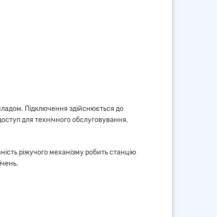
ладом. Підключення здійснюється до
доступ для технічного обслуговування.
вність ріжучого механізму робить станцію
ічень.