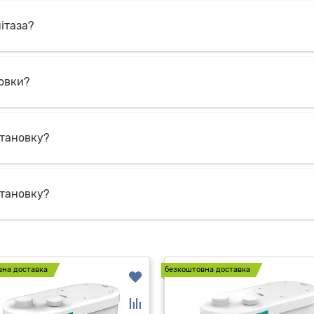
нітаза?
овки?
становку?
становку?
вна доставка
безкоштовна доставка