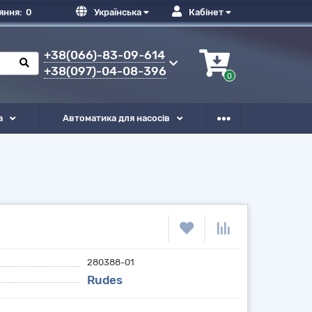
яння:
0
Українська
Кабінет
+38(066)-83-09-614
+38(097)-04-08-396
0
а
Автоматика для насосів
280388-01
Rudes