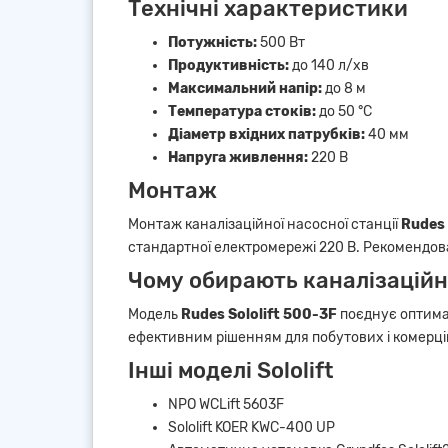
Технічні характеристики
Потужність:
500 Вт
Продуктивність:
до 140 л/хв
Максимальний напір:
до 8 м
Температура стоків:
до 50 °C
Діаметр вхідних патрубків:
40 мм
Напруга живлення:
220 В
Монтаж
Монтаж каналізаційної насосної станції
Rudes 
стандартної електромережі 220 В. Рекомендов
Чому обирають каналізаційну
Модель
Rudes Sololift 500-3F
поєднує оптимал
ефективним рішенням для побутових і комерцій
Інші моделі Sololift
NPO WCLift 5603F
Sololift KOER KWC-400 UP