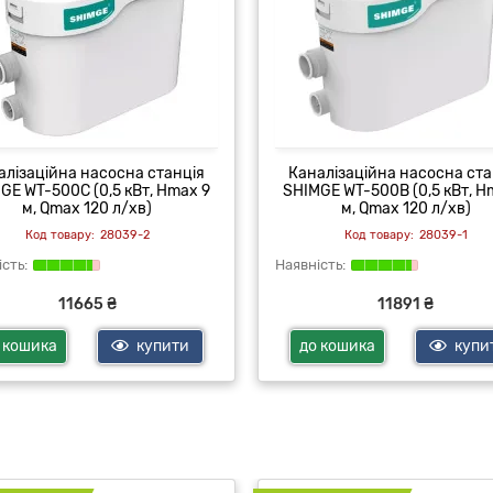
алізаційна насосна станція
Каналізаційна насосна ста
GE WT-500C (0,5 кВт, Hmax 9
SHIMGE WT-500B (0,5 кВт, H
м, Qmax 120 л/хв)
м, Qmax 120 л/хв)
28039-2
28039-1
11665 ₴
11891 ₴
 кошика
купити
до кошика
купи