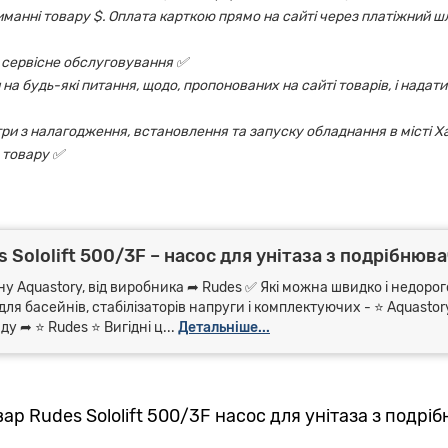
риманні товару $. Оплата карткою прямо на сайті через платіжний шл
 і сервісне обслуговування ✅
на будь-які питання, щодо, пропонованих на сайті товарів, і надати
ри з налагодження, встановлення та запуску обладнання в місті Х
 товару ✅
Sololift 500/3F – насос для унітаза з подрібнювач
у Aquastory, від виробника ➦ Rudes ✅ Які можна швидко і недорог
для басейнів, стабілізаторів напруги і комплектуючих - ⭐ Aquasto
 ➦ ⭐ Rudes ⭐ Вигідні ц...
Детальніше...
ар Rudes Sololift 500/3F насос для унітаза з подрі