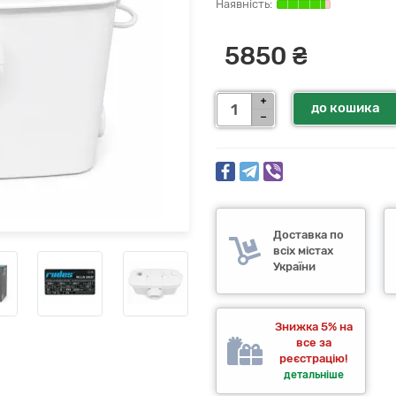
5850 ₴
до кошика
Доставка по
всіх містах
України
Знижка 5% на
все за
реєстрацію!
детальніше