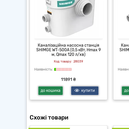
Каналізаційна насосна станція
Кан
SHIMGE WT-500A (0,5 кВт, Hmax 9
SHIM
м, Qmax 120 л/хв)
28039
11891 ₴
до кошика
купити
до
Схожі товари