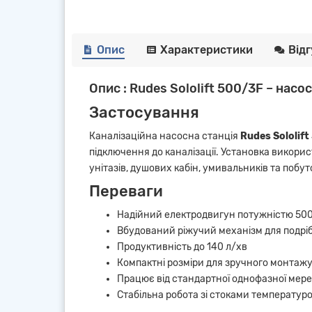
Опис
Характеристики
Від
Опис : Rudes Sololift 500/3F – насо
Застосування
Каналізаційна насосна станція
Rudes Sololif
підключення до каналізації. Установка викори
унітазів, душових кабін, умивальників та побут
Переваги
Надійний електродвигун потужністю 500 
Вбудований ріжучий механізм для подрі
Продуктивність до 140 л/хв
Компактні розміри для зручного монтаж
Працює від стандартної однофазної мере
Стабільна робота зі стоками температуро