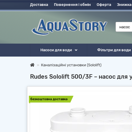
Доставка
Повернення і обмін
Оферта
Знижка
Насоси для води
Фільтри для води
Каналізаційні установки (Sololift)
Rudes Sololift 500/3F – насос для 
безкоштовна доставка