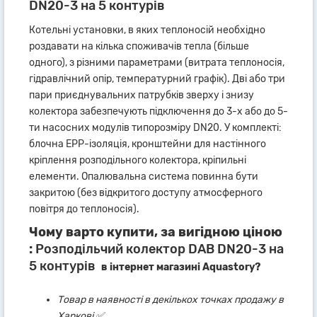
DN20-3 на 5 контурів
Котельні установки, в яких теплоносій необхідно
роздавати на кілька споживачів тепла (більше
одного), з різними параметрами (витрата теплоносія,
гідравлічний опір, температурний графік). Дві або три
пари приєднувальних патрубків зверху і знизу
колектора забезпечують підключення до 3-х або до 5-
ти насосних модулів типорозміру DN20. У комплекті:
блочна ЕРР-ізоляція, кронштейни для настінного
кріплення розподільного колектора, кріпильні
елементи. Опалювальна система повинна бути
закритою (без відкритого доступу атмосферного
повітря до теплоносія).
Чому варто купити, за вигідною ціною
:
Розподільчий колектор DAB DN20-3 на
5 контурів
в інтернет магазині Aquastory?
Товар в наявності в декількох точках продажу в
Харкові ✅