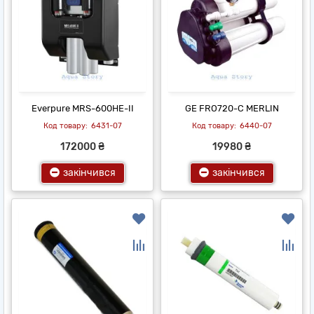
Everpure MRS-600HE-II
GE FRO720-С MERLIN
6431-07
6440-07
172000 ₴
19980 ₴
закінчився
закінчився