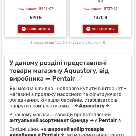
RO
5945-07
5737-07
590 ₴
1370 ₴
закінчився
закінчився
Показано від 1 до 6 з 6 (всього сторінок: 1)
У даному розділі представлені
товари магазину Aquastory, від
виробника ➦ Pentair ✅
Які можна швидко і недорого купити в інтернет -
магазині з продажу насосного та фільтруючого
обладнання, хімії для басейнів, стабілізаторів
напруги і комплектуючих -
⭐ Aquastory ⭐
У нашому магазині завжди представлений
актуальний асортимент бренду ➦ ⭐ Pentair ⭐
Вигідні ціни, на
широкий вибір товарів
виробника ⭐ Pentair ⭐
, ми можемо гарантувати,