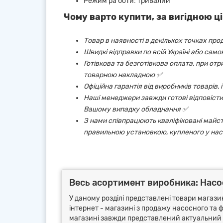
Режим ра боти: тривалий
Чому варто купити, за вигідною ці
Товар в наявності в декількох точках про
Швидкі відправки по всій Україні або сам
Готівкова та безготівкова оплата, при от
товарною накладною ✅
Офіційна гарантія від виробників товарів,
Наші менеджери завжди готові відповісти 
Вашому випадку обладнання ✅
З нами співпрацюють кваліфіковані майст
правильною установкою, купленого у нас
Весь асортимент виробника: Насос
У даному розділі представлені товари магаз
інтернет - магазині з продажу насосного та ф
магазині завжди представлений актуальний 