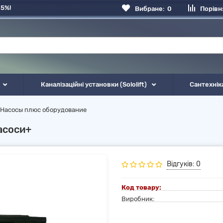
 5%!
Вибране:
0
Порівн
Каналізаційні установки (Sololift)
Сантехнік
Насосы плюс оборудование
асоси+
Відгуків: 0
Код товару:
Виробник: