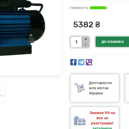
5382 ₴
до кошика
Доставка по
всіх містах
України
Знижка 5% на
все за
реєстрацію!
детальніше