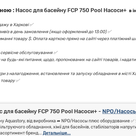
ною :
Насос для басейну FCP 750 Pool Насоси+
в і
дажу в Харкові ✅
овивіз в день замовлення (якщо оформлений до 13:00) ✅
риманні товару $. Оплата карткою прямо на сайті через платіжний шл
 і сервісне обслуговування ✅
на будь-які питання, щодо, пропонованих на сайті товарів, і надати
ри з налагодження, встановлення та запуску обладнання в місті Х
 товару ✅
 для басейну FCP 750 Pool Насоси+ -
NPO/Насосы
ину Aquastory, від виробника ➦ NPO/Насосы плюс оборудование ✅ 
ільтруючого обладнання, хімії для басейнів, стабілізаторів напру
асортимент бренд...
Детальніше...