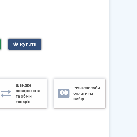
купити
Швидке
Різні способи
повернення
оплати на
та обмін
вибір
товарів