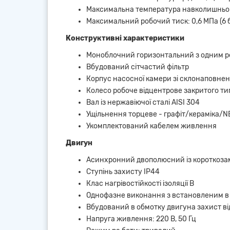
Максимальна температура навколишньо
Максимальний робочий тиск: 0,6 МПа (6 
Конструктивні характеристики
Моноблочний горизонтальний з одним 
Вбудований сітчастий фільтр
Корпус насосної камери зі склонаповне
Колесо робоче відцентрове закритого т
Вал із нержавіючої сталі AISI 304
Ущільнення торцеве - графіт/кераміка/N
Укомплектований кабелем живлення
Двигун
Асинхронний двополюсний із короткоза
Ступінь захисту IP44
Клас нагрівостійкості ізоляції В
Однофазне виконання з встановленим в 
Вбудований в обмотку двигуна захист в
Напруга живлення: 220 В, 50 Гц