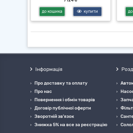
7124 ₴
купити
до кошика
купити
до
Інформація
Розд
Про доставку та оплату
Автом
Про нас
Насо
Повернення і обмін товарів
Запча
Договір публічної оферти
Фільт
Зворотній зв'язок
Санте
Знижка 5% на все за реєстрацію
Cоло