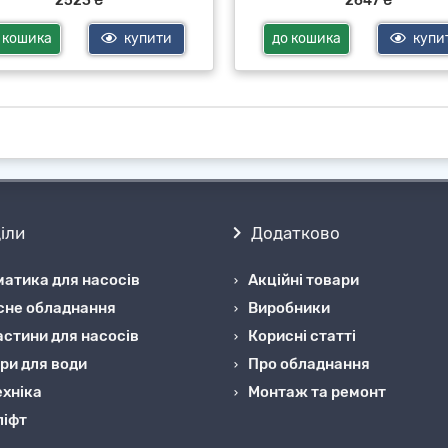
2523 ₴
2647 ₴
 кошика
купити
до кошика
купи
іли
Додатково
атика для насосів
Акційні товари
сне обладнання
Виробники
стини для насосів
Корисні статті
ри для води
Про обладнання
хніка
Монтаж та ремонт
ліфт