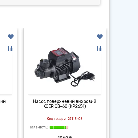
ний
Насос поверхневий вихровий
Гі
KOER QB-60 (KP2651)
водопо
27113-06