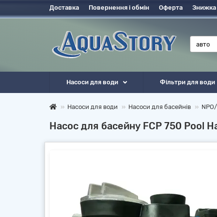
Доставка
Повернення і обмін
Оферта
Знижка
Насоси для води
Фільтри для води
Насоси для води
Насоси для басейнів
NPO/
Насос для басейну FCP 750 Pool Н