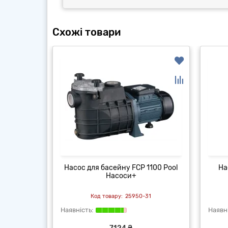
Схожі товари
и для
Насос для басейну FCP 1100 Pool
На
R SK-9
Насоси+
06
25950-31