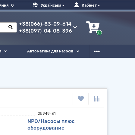
яння:
0
Українська
Кабінет
+38(066)-83-09-614
+38(097)-04-08-396
0
а
Автоматика для насосів
25949-31
NPO/Насосы плюс
оборудование