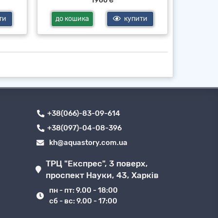
1960 ₴
ти
до кошика
купити
до ко
+38(066)-83-09-614
+38(097)-04-08-396
kh@aquastory.com.ua
ТРЦ "Експрес", 3 поверх,
проспект Науки, 43, Харків
пн - пт: 9.00 - 18:00
сб - вс: 9.00 - 17:00