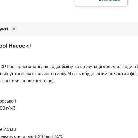
гуки
0
Pool Насоси+
FCP Pool призначені для водообміну та циркуляції холодної води в
ших установках низького тиску.Мають вбудований сітчастий філь
, фантики, серветки тощо).
орської)
500 г/м3
е 2,5 мм
качується: від + 2°С до +35°С