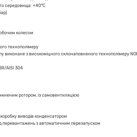
го середовища: +40°С
бар)
робочим колесом
ного технополімеру
ипу виконане з високоміцного склонаповненого технополімеру N
BR/AISI 304
мкненим ротором, із самовентиляцією
коробку виводів конденсатором
ід перевантажень з автоматичним перезапуском