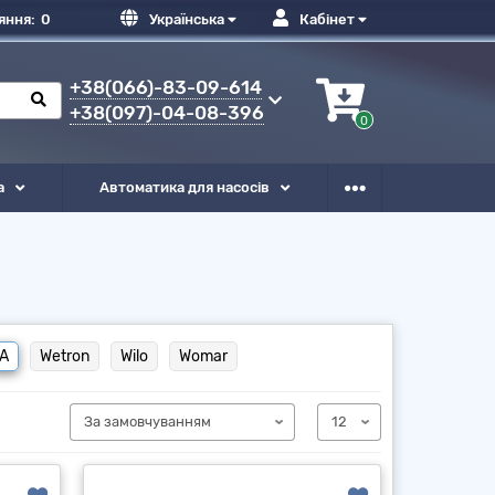
яння:
0
Українська
Кабінет
+38(066)-83-09-614
+38(097)-04-08-396
0
а
Автоматика для насосів
A
Wetron
Wilo
Womar