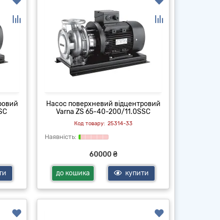
ровий
Насос поверхневий відцентровий
SC
Varna ZS 65-40-200/11.0SSC
25314-33
60000 ₴
ти
до кошика
купити