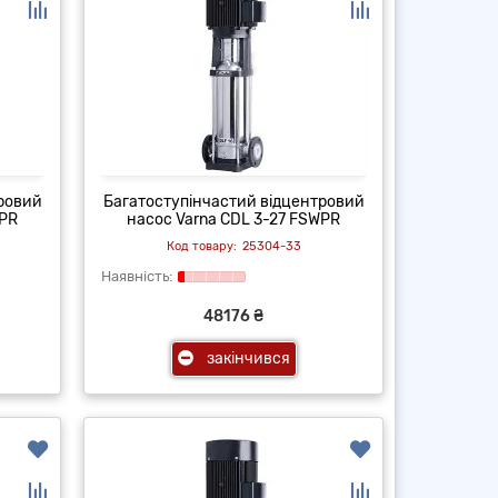
тровий
Багатоступінчастий відцентровий
WPR
насос Varna CDL 3-27 FSWPR
25304-33
48176 ₴
закінчився