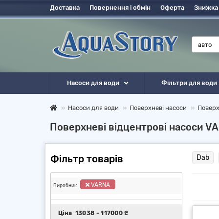
Доставка
Повернення і обмін
Оферта
Знижка
Насоси для води
Фільтри для води
Насоси для води
Поверхневі насоси
Поверх
Поверхневі відцентрові насоси V
Фільтр товарів
Dab
VARNA
Виробник:
Ціна
13038
-
117000
₴