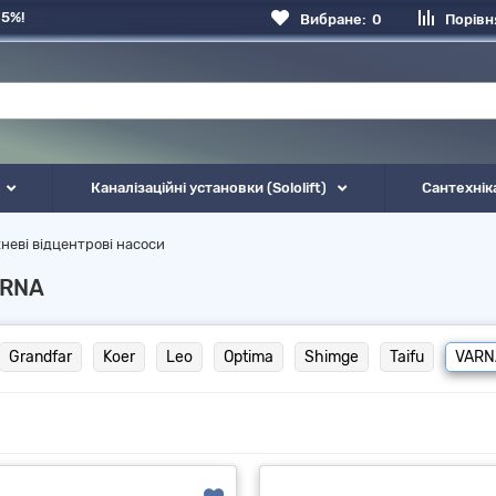
 5%!
Вибране:
0
Порівн
Каналізаційні установки (Sololift)
Сантехнік
неві відцентрові насоси
ARNA
Grandfar
Koer
Leo
Optima
Shimge
Taifu
VARN