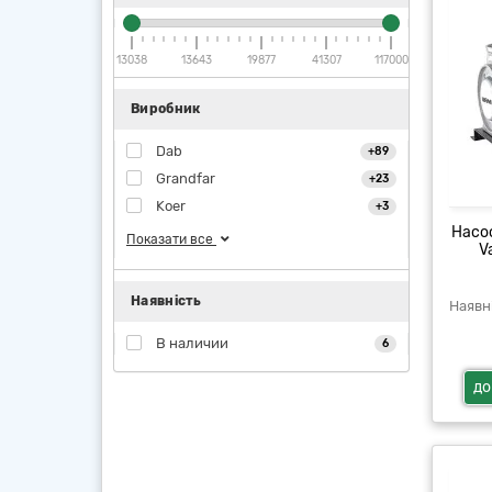
13038
13643
19877
41307
117000
Виробник
Dab
+89
Grandfar
+23
Koer
+3
Насо
Показати все
V
Наявність
В наличии
6
до