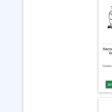
Насо
V
до