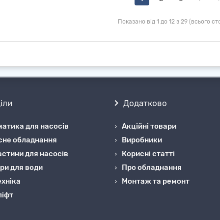
Показано від 1 до 12 з 29 (всього сто
іли
Додатково
атика для насосів
Акційні товари
сне обладнання
Виробники
стини для насосів
Корисні статті
ри для води
Про обладнання
хніка
Монтаж та ремонт
ліфт