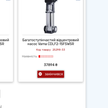
тровий
Багатоступінчастий відцентровий
WSR
насос Varna CDLF2-15FSWSR
25298-33
37894 ₴
закінчився
>|