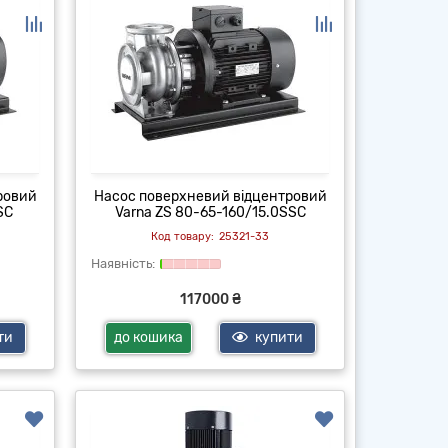
ровий
Насос поверхневий відцентровий
SC
Varna ZS 80-65-160/15.0SSC
25321-33
117000 ₴
ти
до кошика
купити