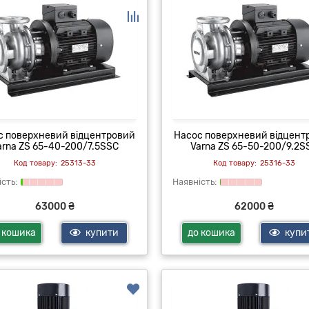
с поверхневий відцентровий
Насос поверхневий відцент
arna ZS 65-40-200/7.5SSC
Varna ZS 65-50-200/9.2S
25313-33
25316-33
63000 ₴
62000 ₴
 кошика
купити
до кошика
купи