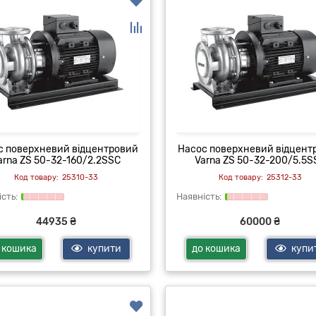
с поверхневий відцентровий
Насос поверхневий відцент
arna ZS 50-32-160/2.2SSC
Varna ZS 50-32-200/5.5S
25310-33
25312-33
44935 ₴
60000 ₴
 кошика
купити
до кошика
купи