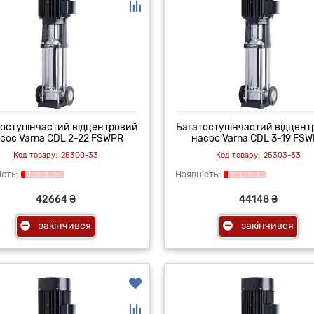
оступінчастий відцентровий
Багатоступінчастий відцен
сос Varna CDL 2-22 FSWPR
насос Varna CDL 3-19 FS
25300-33
25303-33
42664 ₴
44148 ₴
закінчився
закінчився