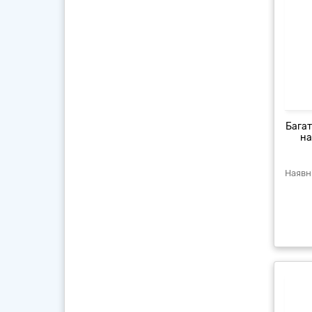
Багат
на