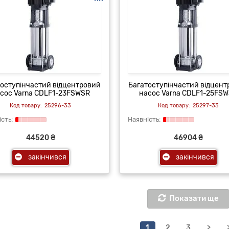
оступінчастий відцентровий
Багатоступінчастий відцен
сос Varna CDLF1-23FSWSR
насос Varna CDLF1-25FS
25296-33
25297-33
44520 ₴
46904 ₴
закінчився
закінчився
Показати ще
1
2
3
>