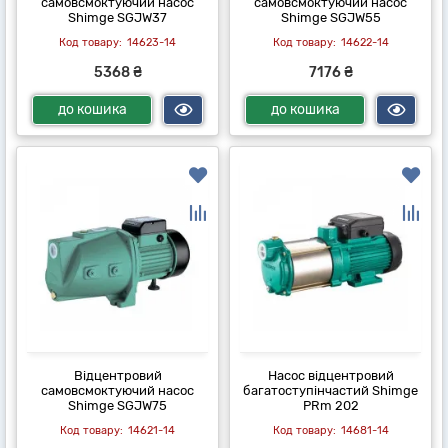
самовсмоктуючий насос
самовсмоктуючий насос
Shimge SGJW37
Shimge SGJW55
14623-14
14622-14
5368 ₴
7176 ₴
до кошика
до кошика
Відцентровий
Насос відцентровий
самовсмоктуючий насос
багатоступінчастий Shimge
Shimge SGJW75
PRm 202
14621-14
14681-14