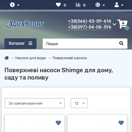
0
0
+38(066)-83-09-614
+38(097)-04-08-396
6
0
Каталог
Насоси для води
Поверхневі насоси
Поверхневі насоси Shimge для дому,
саду та поливу