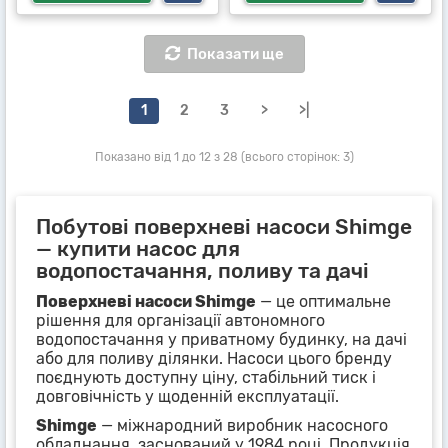
Показати ще
1
2
3
>
>|
Показано від 1 до 12 з 28 (всього сторінок: 3)
Побутові поверхневі насоси Shimge
— купити насос для
водопостачання, поливу та дачі
Поверхневі насоси Shimge
— це оптимальне
рішення для організації автономного
водопостачання у приватному будинку, на дачі
або для поливу ділянки. Насоси цього бренду
поєднують доступну ціну, стабільний тиск і
довговічність у щоденній експлуатації.
Shimge
— міжнародний виробник насосного
обладнання, заснований у 1984 році. Продукція